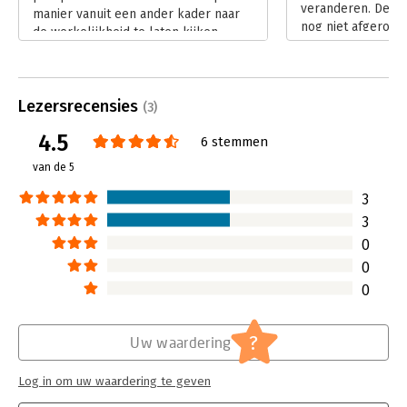
veranderen. De en
manier vanuit een ander kader naar
nog niet afgerond
de werkelijkheid te laten kijken.
reorganisatie dien
Ondanks de aansprekende ondertitel
Helaas mislukt ee
van het boek, vond ik het boek als
deze organisatiev
geheel te mager.
Belangrijkste red
Lezersrecensies
Lees verder
(3)
‘zachte’ kant van 
niet in balans, zo
4.5
6 stemmen
Gelukkig verande
van de 5
Lees verder
3
3
0
0
0
?
Uw waardering
Log in om uw waardering te geven