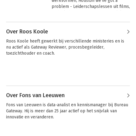
werkvormen, Houston we've got a 
problem - Leiderschapslessen uit films, 
Is the lady for turning?  - Vrouwelijk 
leiderschap in beeld. Tot slot het 
Andere boeken door Rozemarijn
Bevrijdingsspel - een tool voor 
Dols
Over Roos Koole
coaches. Ik vind het fascinerend om film 
te gebruiken als didactisch materiaal, 
Roos Koole heeft gewerkt bij verschillende ministeries en is 
als spiegel voor persoonlijke-, 
nu actief als Gateway Reviewer, procesbegeleider, 
leiderschaps- of teamontwikkeling.
toezichthouder en coach.
Over Fons van Leeuwen
Fons van Leeuwen is data-analist en kennismanager bij Bureau 
80 werkvormen
Professionele
Gateway. Hij is meer dan 25 jaar actief op het snijvlak van 
voor creatieve
loopbaancoaching
innovatie en veranderen.
sessies