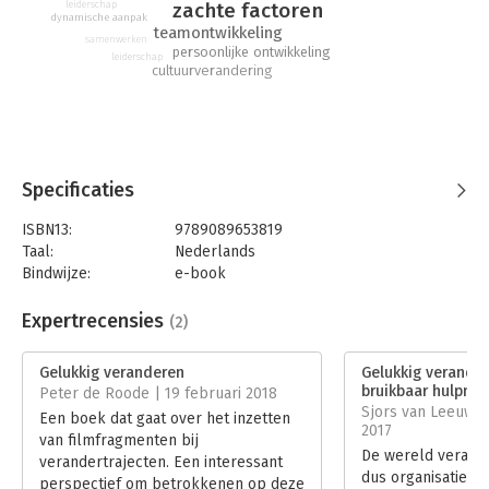
zachte factoren
leiderschap
hoogrisicoprogramma’s en -projecten te vergroten.
dynamische aanpak
teamontwikkeling
- Inclusief toolkit met filmfragmenten, geordend per
samenwerken
persoonlijke ontwikkeling
leiderschap
spanningsveld waar je bij veranderingen mee te maken kunt
cultuurverandering
krijgen.
Specificaties
ISBN13:
9789089653819
Taal:
Nederlands
Bindwijze:
e-book
Beveiliging:
watermerk
Bestandsformaat:
epub
Expertrecensies
(2)
Aantal pagina's:
78
Uitgever:
Van Duuren Management
Gelukkig veranderen
Gelukkig verander
Druk:
1
bruikbaar hulpmid
Peter de Roode | 19 februari 2018
Verschijningsdatum:
27-10-2017
Sjors van Leeuwe
Een boek dat gaat over het inzetten
2017
van filmfragmenten bij
Hoofdrubriek:
Verandermanagement
De wereld verand
verandertrajecten. Een interessant
dus organisaties
perspectief om betrokkenen op deze