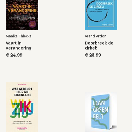
3.1 Organisatieverandering ondersteunen met filmfragmenten
54
3.2 Teamontwikkeling ondersteunen met filmfragmenten 55
3.3 Persoonlijke ontwikkeling ondersteunen met
filmfragmenten 57
Maaike Thiecke
Arend Ardon
4. Werkwijze en werkvormen 59
Vaart in
Doorbreek de
4.1 Verschillen in waarneming, interpretatie en duiding 59
verandering
cirkel!
4.2 Hoe benut je het fotomateriaal in dit boek? 60
€ 24,99
€ 23,99
4.3 Hoe benut je het filmmateriaal in dit boek? 62
4.4 De kunst en kunde van het nabespreken van een
filmfragment 65
4.5 Werkvormen selecteren 68
5. Filmfragmenten per spanningsveld 71
5.1 Spanningsveld 1: ambitie versus realiteit 72
5.2 Spanningsveld 2: planmatige versus dynamische aanpak 83
5.3 Spanningsveld 3: verticaal versus horizontaal georiënteerde
governance 99
5.4 Spanningsveld 4: vaste regels en procedures volgen
versus vastgeroeste patronen doorbreken 125