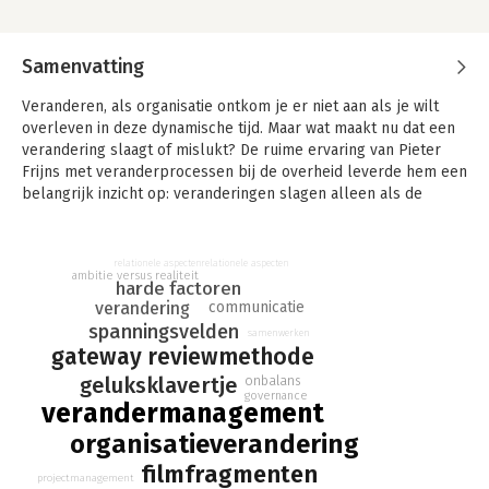
Samenvatting
Veranderen, als organisatie ontkom je er niet aan als je wilt
overleven in deze dynamische tijd. Maar wat maakt nu dat een
verandering slaagt of mislukt? De ruime ervaring van Pieter
Frijns met veranderprocessen bij de overheid leverde hem een
belangrijk inzicht op: veranderingen slagen alleen als de
‘harde’ en ‘zachte’ kant in balans zijn.
Voor inhoud en proces is meestal wel voldoende aandacht,
relationele aspecten
relationele aspecten
maar we vinden het lastig om met de menselijke kant van
ambitie versus realiteit
harde factoren
veranderen om te gaan, zoals gedrag, communicatie, relaties
communicatie
verandering
en cultuur. Filmfragmenten vormen een uitermate geschikt
spanningsvelden
samenwerken
hulpmiddel om deze essentiële aspecten van
gateway reviewmethode
veranderingstrajecten aan de orde te stellen. Ze vormen een
geluksklavertje
onbalans
startpunt om lastige situaties of gedrag te bespreken, en zijn
governance
ook heel goed bruikbaar om te reflecteren op het eigen
verandermanagement
handelen en dat van collega’s.
organisatieverandering
- Gebaseerd op inzichten uit honderden Gateway Reviews bij
filmfragmenten
projectmanagement
de overheid, een preventief instrument om de slaagkans van