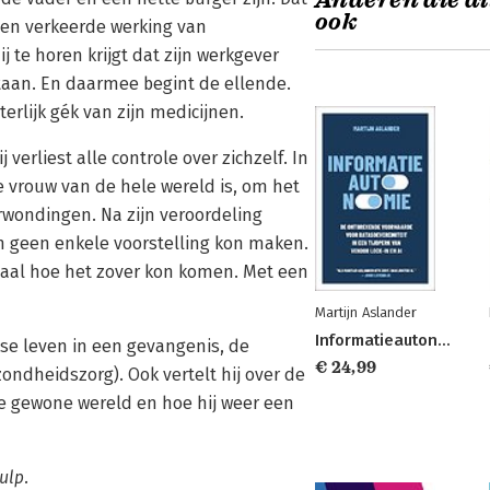
Anderen die di
ook
 en verkeerde werking van
j te horen krijgt dat zijn werkgever
taan. En daarmee begint de ellende.
erlijk gék van zijn medicijnen.
erliest alle controle over zichzelf. In
e vrouw van de hele wereld is, om het
erwondingen. Na zijn veroordeling
en geen enkele voorstelling kon maken.
rhaal hoe het zover kon komen. Met een
Martijn Aslander
Informatieautonomie
jkse leven in een gevangenis, de
€ 24,99
ndheidszorg). Ook vertelt hij over de
de gewone wereld en hoe hij weer een
ulp.