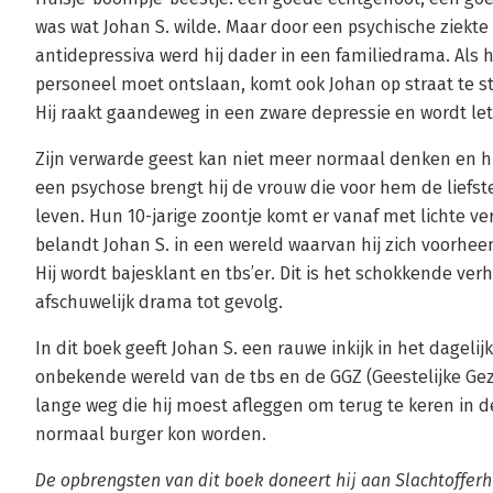
was wat Johan S. wilde. Maar door een psychische ziekte
antidepressiva werd hij dader in een familiedrama. Als hi
personeel moet ontslaan, komt ook Johan op straat te s
Hij raakt gaandeweg in een zware depressie en wordt lett
Zijn verwarde geest kan niet meer normaal denken en hij v
een psychose brengt hij de vrouw die voor hem de liefst
leven. Hun 10-jarige zoontje komt er vanaf met lichte v
belandt Johan S. in een wereld waarvan hij zich voorhe
Hij wordt bajesklant en tbs’er. Dit is het schokkende ve
afschuwelijk drama tot gevolg.
In dit boek geeft Johan S. een rauwe inkijk in het dageli
onbekende wereld van de tbs en de GGZ (Geestelijke Gezo
lange weg die hij moest afleggen om terug te keren in 
normaal burger kon worden.
De opbrengsten van dit boek doneert hij aan Slachtofferh