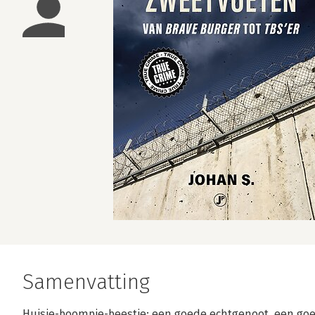
Samenvatting
Huisje-boompje-beestje: een goede echtgenoot, een goed