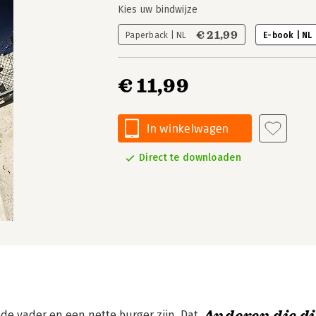
Kies uw bindwijze
€ 21,99
Paperback | NL
E-book | NL
€ 11,99
In winkelwagen
Direct te downloaden
e vader en een nette burger zijn. Dat