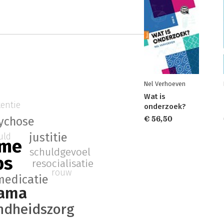
Nel Verhoeven
Wat is
tentie
onderzoek?
ychose
€ 56,50
justitie
uld
ime
schuldgevoel
bs
resocialisatie
rouw
medicatie
rama
ondheidszorg