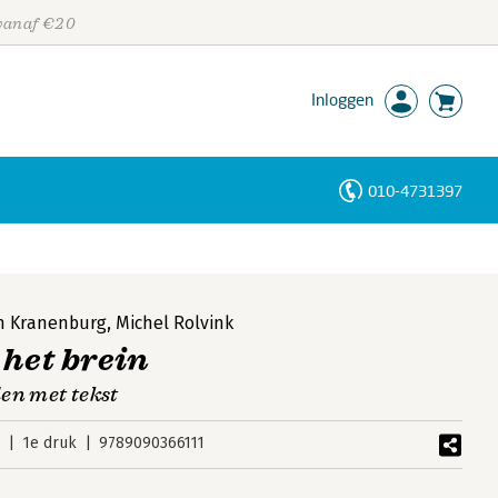
 vanaf €20
Inloggen
010-4731397
Personen
Trefwoorden
n Kranenburg
,
Michel Rolvink
 het brein
en met tekst
2
1e druk
9789090366111