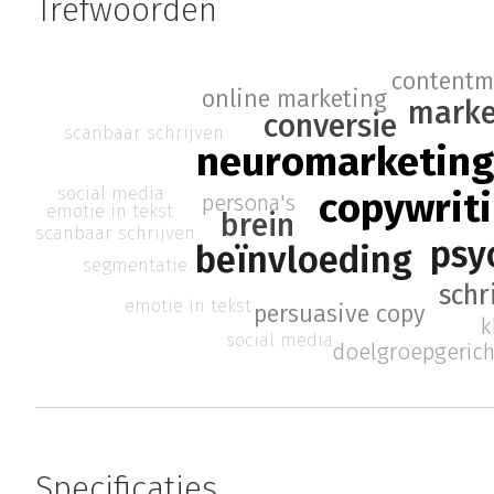
Trefwoorden
contentm
online marketing
marke
conversie
scanbaar schrijven
neuromarketin
social media
copywrit
persona's
emotie in tekst
brein
scanbaar schrijven
psy
beïnvloeding
segmentatie
schr
emotie in tekst
persuasive copy
k
social media
doelgroepgericht
Specificaties