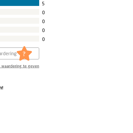
5
0
van pas komen’
0
0
het brein’ van Wim van der Mark, Martin
. Als ze tenminste willen dat de lezers
0
nze boodschap begrijpen – en in
?
rdering
 waardering te geven
n!