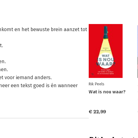
nenkomt en het bewuste brein aanzet tot
t.
en.
nen.
iet voor iemand anders.
Rik Peels
neer een tekst goed is én wanneer
Wat is nou waar?
€ 22,99