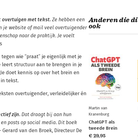
Anderen die di
 overtuigen met tekst.
Ze hebben een
ook
 je website of mail veel overtuigender
schap naar de praktijk. Je voelt
s
 tegen wie “praat” je eigenlijk met je
Je leert structuur aan te brengen in je
 Je doet kennis op over het brein en
n tekst.
teksten overtuigender, verleidelijker én
Martin van
tief zijn.
Dat draagt bij aan hun
Kranenburg
ChatGPT als
s en posts op social media. Dit boek
tweede Brein
- Gerard van den Broek, Directeur De
€ 29,95