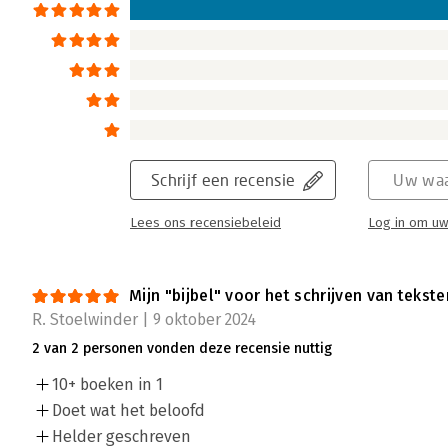
Schrijven voor het brein - ‘Kan goed 
Henk Jan Kamsteeg | 29 november 2022
Schrijvers doen er wijs aan ‘Schrijven voor 
Kranenburg en Michel Rolvink erbij te pakken
van onze websites, brochures of artikelen o
beweging komen.
Schrijf een recensie
Uw waa
Lees verder
Lees ons recensiebeleid
Log in om uw
Mijn "bijbel" voor het schrijven van tekste
R. Stoelwinder | 9 oktober 2024
2 van 2 personen vonden deze recensie nuttig
10+ boeken in 1
Doet wat het beloofd
Helder geschreven