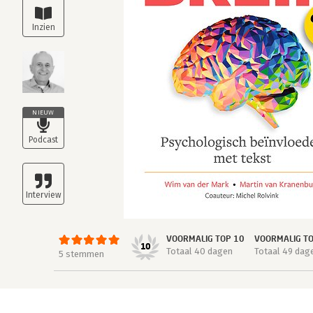
NIEUW
VOORMALIG TOP 10
VOORMALIG T
10
Totaal 40 dagen
Totaal 49 dag
5 stemmen