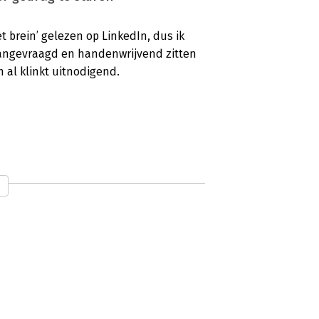
t brein’ gelezen op LinkedIn, dus ik
aangevraagd en handenwrijvend zitten
n al klinkt uitnodigend.
gwerk’
ijven van teksten zoals webpagina’s,
oel de lezer in actie te brengen.
n boeken zit de lezer niet te wachten op
raktische tips die je meteen kunt