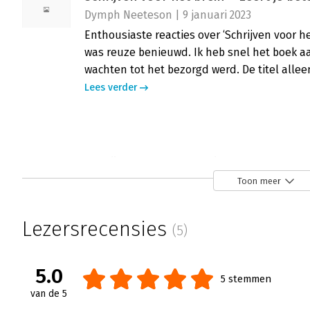
Dymph Neeteson | 9 januari 2023
Enthousiaste reacties over ‘Schrijven voor he
was reuze benieuwd. Ik heb snel het boek 
wachten tot het bezorgd werd. De titel allee
Lees verder
Schrijven voor het brein - ‘Goed nasla
Annemarie Smits | 3 januari 2023
Toon meer
‘Schrijven voor het brein’ gaat over het schr
blogs, nieuwsbrieven en e-mailings met als d
Lezersrecensies
(5)
Anders dan bij het schrijven van artikelen e
jouw tekst. Een goed naslagwerk, met veel p
toepassen.
5.0
5 stemmen
Lees verder
van de 5