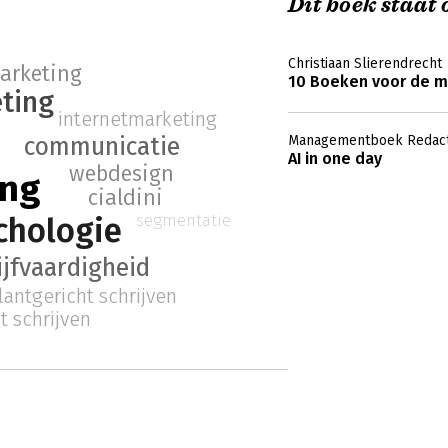
Dit boek staat o
Christiaan Slierendrecht
arketing
10 Boeken voor de m
ting
internetmarketing
g
Managementboek Redact
communicatie
AI in one day
webdesign
ing
cialdini
segmentatie
chologie
ijfvaardigheid
lantgericht schrijven
 schrijven