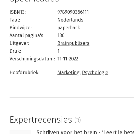
ISBN13:
9789090366111
Taal:
Nederlands
Bindwijze:
paperback
Aantal pagina's:
136
Uitgever:
Brainpublisers
Druk:
1
Verschijningsdatum:
11-11-2022
Hoofdrubriek:
Marketing
,
Psychologie
Expertrecensies
(3)
Schrijven voor het brein - ‘Leert je bet