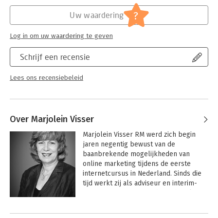
Hoofdrubriek:
Internet en social media
,
Marketing
opzoeken!
?
Uw waardering
Log in om uw waardering te geven
Schrijf een recensie
Lees ons recensiebeleid
Over Marjolein Visser
Marjolein Visser RM werd zich begin 
jaren negentig bewust van de 
baanbrekende mogelijkheden van 
online marketing tijdens de eerste 
internetcursus in Nederland. Sinds die 
tijd werkt zij als adviseur en interim-
manager gepassioneerd aan digitale 
innovatie van businessmodellen en het 
Andere boeken door Marjolein
optimaliseren van de ROI van 