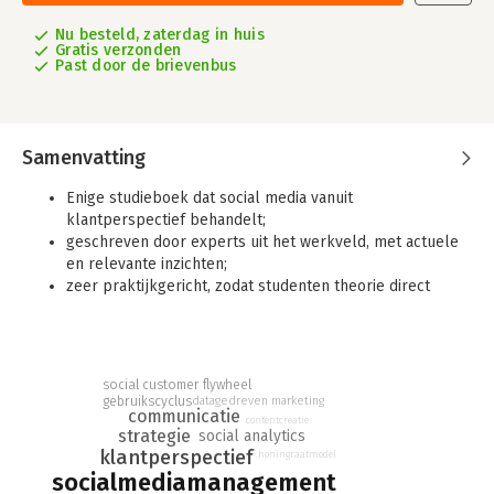
Nu besteld, zaterdag in huis
Gratis verzonden
Past door de brievenbus
Samenvatting
Enige studieboek dat social media vanuit
klantperspectief behandelt;
geschreven door experts uit het werkveld, met actuele
en relevante inzichten;
zeer praktijkgericht, zodat studenten theorie direct
kunnen toepassen.
De opkomst van social media heeft de manier waarop mensen
producten zoeken, kiezen, kopen en evalueren veranderd. Ook
social customer flywheel
kunnen uitingen op social media een grote impact hebben op
gebruikscyclus
datagedreven marketing
de reputatie en daarmee het succes van bedrijven. Het is
communicatie
contentcreatie
daarom zeer belangrijk voor organisaties om een effectieve
strategie
social analytics
klantperspectief
social media-strategie te implementeren.
honingraatmodel
socialmediamanagement
Social Media Management
biedt studenten de kennis en