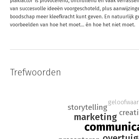
plakfactor' is provocerend, onthullend en vaak verrassend
van succesvolle ideeën voorgeschoteld, plus aanwijzing
boodschap meer kleefkracht kunt geven. En natuurlijk ge
voorbeelden van hoe het moet… én hoe het niet moet.
Trefwoorden
geloofwaar
storytelling
creati
marketing
communica
overtui