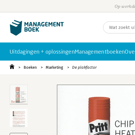
Op werkda
Uitdagingen + oplossingen
Managementboeken
Ove
Boeken
Marketing
De plakfactor