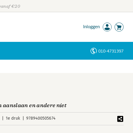
 vanaf €20
Inloggen
010-4731397
Personen
Trefwoorden
 aanslaan en andere niet
1e druk
9789400505674