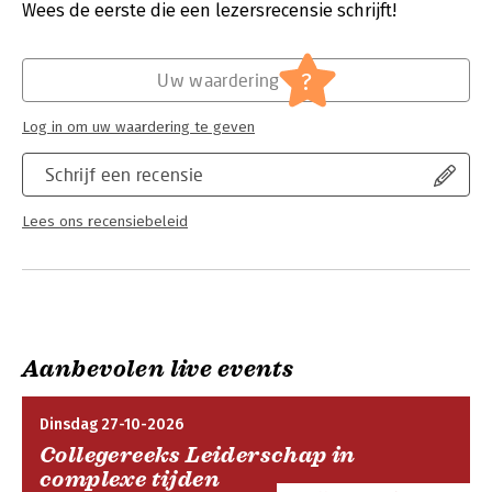
Druk:
1
Wees de eerste die een lezersrecensie schrijft!
iedereen.
Verschijningsdatum:
13-10-2020
Hoofdrubriek:
Psychologie
?
Uw waardering
Log in om uw waardering te geven
Schrijf een recensie
Lees ons recensiebeleid
Aanbevolen live events
Dinsdag 27-10-2026
Collegereeks Leiderschap in
complexe tijden