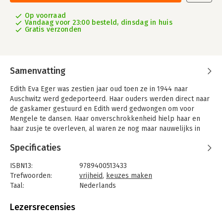
Op voorraad
Vandaag voor 23:00 besteld, dinsdag in huis
Gratis verzonden
Samenvatting
Edith Eva Eger was zestien jaar oud toen ze in 1944 naar
Auschwitz werd gedeporteerd. Haar ouders werden direct naar
de gaskamer gestuurd en Edith werd gedwongen om voor
Mengele te dansen. Haar onverschrokkenheid hielp haar en
haar zusje te overleven, al waren ze nog maar nauwelijks in
leven toen het kamp eindelijk werd bevrijd.
Specificaties
In De keuze deelt dr. Eger haar oorlogsherinneringen en de
opmerkelijke verhalen van hen die zij sindsdien heeft
ISBN13:
9789400513433
geholpen. Ze doet uit de doeken hoe ze als psycholoog haar
Trefwoorden:
vrijheid
,
keuzes maken
cliënten al jarenlang helpt om zich uit hun eigen gedachten te
Taal:
Nederlands
bevrijden, en hoe iedereen uiteindelijk voor vrijheid kan kiezen.
Bindwijze:
gebonden
Aantal pagina's:
328
Lezersrecensies
Edith Eva Eger is nu negentig en danst nog altijd. Haar
Uitgever:
AW Bruna
indrukwekkende en belangrijke verhaal is een inspiratie voor