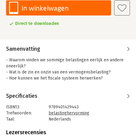
In winkelwagen
Direct te downloaden
Samenvatting
- Waarom vinden we sommige belastingen eerlijk en andere
oneerlijk?
- Wat is de zin en onzin van een vermogensbelasting?
- Hoe kunnen we het fiscale systeem herwerken?
Het debat over belastinghervormingen wordt al te vaak
gedomineerd door buikgevoel en vooroordelen. Tijdelijke
Specificaties
effecten of oppervlaktefenomenen vallen meer op, waardoor
mensen zich erop blindstaren en de onderliggende elementen
ISBN13:
9789401429443
uit het oog verliezen.
Trefwoorden:
belastinghervorming
Taal:
Nederlands
Dit boek stopt niet bij de fiscaliteit. Het biedt immers een nooit
Bindwijze:
e-book
eerder verschenen analyse van de rol van fiscaliteit in het
Beveiliging:
watermerk
Lezersrecensies
volledige economische ecosysteem. Via objectieve