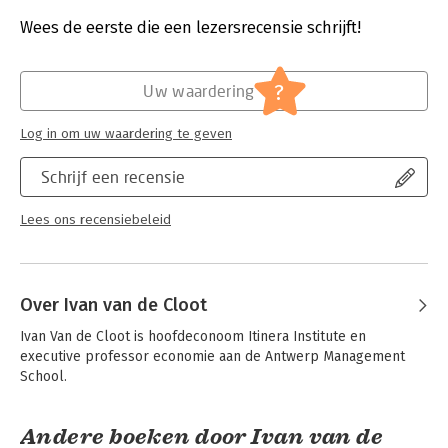
Bestandsformaat:
epub
vaststellingen en gefundeerde analyse brengen econoom Ivan
Aantal pagina's:
176
Wees de eerste die een lezersrecensie schrijft!
Van de Cloot en financieel expert Karel Volckaert de kern van
Uitgever:
LannooCampus
de zaak in beeld.
Druk:
1
Verschijningsdatum:
15-7-2015
?
Uw waardering
Aan de hand van twintig beleidsprincipes stelt Taxshift een
reeks broodnodige aanbevelingen voor. Enkel op die manier is
Hoofdrubriek:
Economie
een evenwichtig oordeel mogelijk van de belastinghervorming
Log in om uw waardering te geven
Jongbloed:
Belastingrecht algemeen
die ons land zo hard nodig heeft.
Schrijf een recensie
Lees ons recensiebeleid
Over Ivan van de Cloot
Ivan Van de Cloot is hoofdeconoom Itinera Institute en 
executive professor economie aan de Antwerp Management 
School.
Andere boeken door Ivan van de