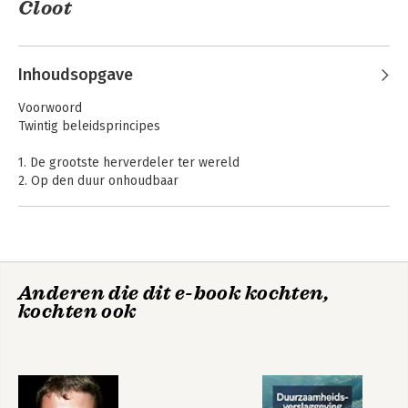
Cloot
Inhoudsopgave
Voorwoord
Twintig beleidsprincipes
1. De grootste herverdeler ter wereld
2. Op den duur onhoudbaar
3. Het belastingmechanisme
4. Levenslang belasting betalen
5. De samenhang van het overheidsbeslag
Overheid + Markt
Roekeloos
6. Belastingen in België
7. Personenbelasting
Anderen die dit e-book kochten,
8. Verbruiksbelasting
kochten ook
9. Vermogensbelasting
Bekijk alle boeken
10. Vennootschapsbelasting
11. Beleidsvisie
12. Aanbevelingen
Twintig beleidsprincipes