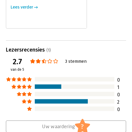
Lees verder
Lezersrecensies
(1)
2.7
3 stemmen
van de 5
0
1
0
2
0
?
Uw waardering