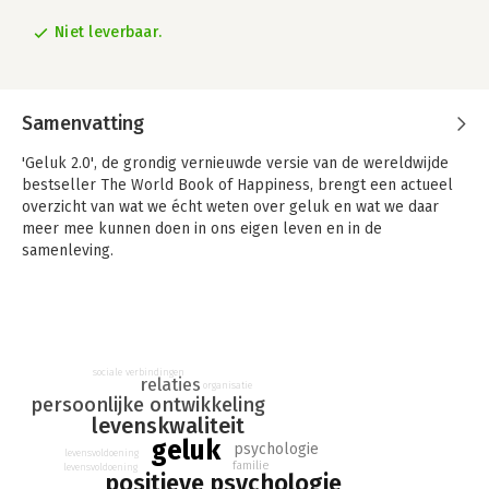
Niet leverbaar.
Samenvatting
'Geluk 2.0', de grondig vernieuwde versie van de wereldwijde
bestseller The World Book of Happiness, brengt een actueel
overzicht van wat we écht weten over geluk en wat we daar
meer mee kunnen doen in ons eigen leven en in de
samenleving.
"Onze cultuur is rijp voor een update, zodat relaties en geluk
de prioriteit krijgen die ze verdienen." - Prof. Stefano Bartolini,
Italië
100 internationale topexperts in de positieve psychologie
sociale verbindingen
relaties
organisatie
delen hun kennis over geluk en levenskwaliteit op een manier
persoonlijke ontwikkeling
die iedereen begrijpt. Geen filosofische of spirituele
levenskwaliteit
beschouwingen, maar inzichten die gebaseerd zijn op
geluk
psychologie
wereldwijd wetenschappelijk onderzoek. Het gaat niet over
levensvoldoening
familie
levensvoldoening
positieve psychologie
'dromen' of 'geloven', maar over 'weten' en 'toepassen'.