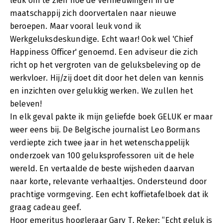
leuk om te zien hoe de vernieuwingen in de
maatschappij zich doorvertalen naar nieuwe
beroepen. Maar vooral leuk vond ik
Werkgeluksdeskundige. Echt waar! Ook wel 'Chief
Happiness Officer' genoemd. Een adviseur die zich
richt op het vergroten van de geluksbeleving op de
werkvloer. Hij/zij doet dit door het delen van kennis
en inzichten over gelukkig werken. We zullen het
beleven!
In elk geval pakte ik mijn geliefde boek GELUK er maar
weer eens bij. De Belgische journalist Leo Bormans
verdiepte zich twee jaar in het wetenschappelijk
onderzoek van 100 geluksprofessoren uit de hele
wereld. En vertaalde de beste wijsheden daarvan
naar korte, relevante verhaaltjes. Ondersteund door
prachtige vormgeving. Een echt koffietafelboek dat ik
graag cadeau geef.
Hoor emeritus hoogleraar Gary T. Reker: “Echt geluk is