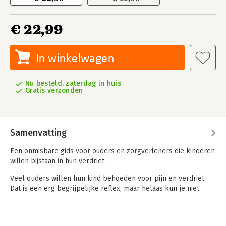
€ 22,99
In winkelwagen
Nu besteld, zaterdag in huis
Gratis verzonden
Samenvatting
Een onmisbare gids voor ouders en zorgverleners die kinderen
willen bijstaan in hun verdriet
Veel ouders willen hun kind behoeden voor pijn en verdriet.
Dat is een erg begrijpelijke reflex, maar helaas kun je niet
vermijden dat kinderen en jongeren vroeg of laat met verlies
worden geconfronteerd. De dood van een dierbare, een
ernstige ziekte in de familie, een echtscheiding, een nieuwe