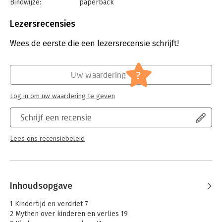
Bindwijze:
paperback
Aantal pagina's:
256
Uitgever:
Lannoo
Lezersrecensies
Druk:
9
Verschijningsdatum:
18-3-2020
Wees de eerste die een lezersrecensie schrijft!
Hoofdrubriek:
Psychologie
?
Uw waardering
Log in om uw waardering te geven
Schrijf een recensie
Lees ons recensiebeleid
Inhoudsopgave
1 Kindertijd en verdriet 7
2 Mythen over kinderen en verlies 19