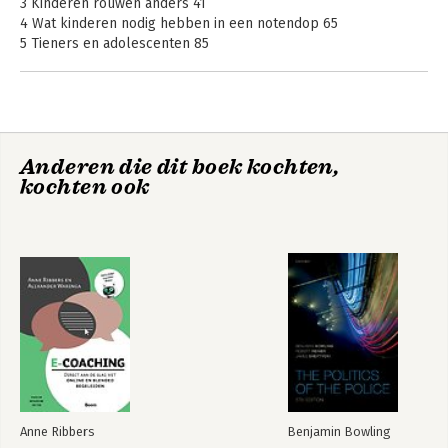
3 Kinderen rouwen anders 41
4 Wat kinderen nodig hebben in een notendop 65
5 Tieners en adolescenten 85
6 Een ongeneeslijke ziekte 101
7 Zelfdoding 129
8 Echtscheiding 155
9 Een nieuw gezin 171
10 Seksueel misbruik 187
Anderen die dit boek kochten,
11 Geweld en terrorisme 201
kochten ook
12 De school 215
13 Verhalen voor kinderen 237
14 Nawoord 243
15 Literatuurlijst 245
Van dezelfde auteur 251
Anne Ribbers
Benjamin Bowling