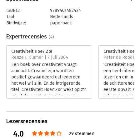
ISBN13:
9789401482424
Taal:
Nederlands
Bindwijze:
paperback
Aantal pagina's:
282
Uitgever:
LannooCampus
Expertrecensies
(4)
Druk:
2
Verschijningsdatum:
28-6-2023
Creativiteit Hoe? Zo!
Creativiteit Hoe? 
Renze J. Klamer | 7 juli 2004
Peter de Roode | 
Hoofdrubriek:
Persoonlijke effectiviteit
Een boek over creativiteit vraagt
'Creativiteit Hoe?Z
aandacht. Creatief zijn wordt zo
een heel interess
positief gewaardeerd dat iedereen
lezen en om in te 
het wel wil zijn. En de intrigerende
de schitterende v
titel 'Creativiteit Hoe? Zo!' wekt op z'n
eerste opvalt. Vee
minst de indruk dat het te leren is.
schema's en teke
Ook door mij, als gewone sterveling.
als lezer even he
Lees verder
te zijn uit de wer
managementlitera
Lezersrecensies
Lees verder
4.0
29 stemmen