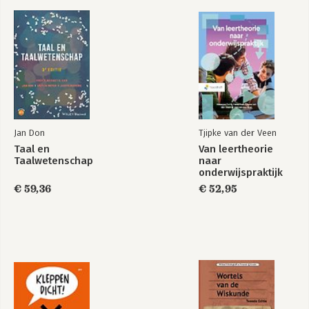
5 aspecten van creatieve mindset 31
1. Nieuwsgierigheid 32
2. Positiviteit 33
3. Doelgerichtheid 33
4. Intuïtie 34
5. Vertrouwen 34
Mindset test 37
1. Creatief proces 49
Spontane en gestructureerde ideecreatie 51
Jan Don
Tjipke van der Veen
Proces in drie fasen 52
Taal en
Van leertheorie
Cases 56
Taalwetenschap
naar
1. VRAAG-fase 59
onderwijspraktijk
A. Het juiste onderwerp 59
€ 59,36
€ 52,95
B. Oriëntatie: verkennen, exploreren, analyseren, begrijpen 64
C. De juiste vraag: scherpstellen 78
2. IDEE-fase 87
A. Divergeren 87
B. Convergeren 122
3. ACTIE-fase 163
A. Maak een duidelijk plan 163
B. Presenteer je plan 179