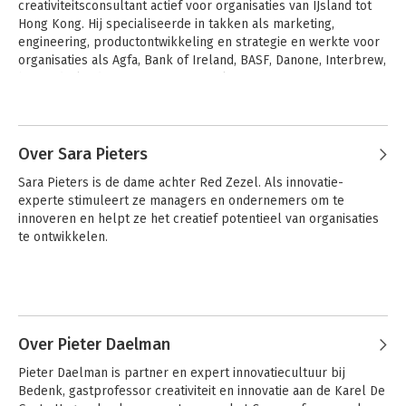
creativiteitsconsultant actief voor organisaties van IJsland tot 
Hong Kong. Hij specialiseerde in takken als marketing, 
engineering, productontwikkeling en strategie en werkte voor 
organisaties als Agfa, Bank of Ireland, BASF, Danone, Interbrew, 
het Nederlandse Ministerie van Verkeer en Waterstaat, Sanoma 
Magazines, Sony, Sun microsystems enVRT. Hij doceert in 
diverse postuniversitaire opleidingen in Nederland en 
Vlaanderen.
Over Sara Pieters
Sara Pieters is de dame achter Red Zezel. Als innovatie-
experte stimuleert ze managers en ondernemers om te 
innoveren en helpt ze het creatief potentieel van organisaties 
te ontwikkelen.
Over Pieter Daelman
Pieter Daelman is partner en expert innovatiecultuur bij 
Bedenk, gastprofessor creativiteit en innovatie aan de Karel De 