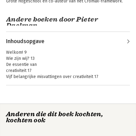
Grote Hogeschool en co-auteur van het Cromax-framework.
Andere boeken door Pieter
Daelman
Inhoudsopgave
Welkom! 9
Wie zijn wij? 13
De essentie van
creativiteit 17
Vijf belangrijke misvattingen over creativiteit 17
Wat is creativiteit? 20
Professionele creativiteit 22
Relatie met innovatie 22
Het belang van creativiteit
Van tanker naar
voor professionals 23
speedboot
Anderen die dit boek kochten,
Creatief denken 23
kochten ook
Beter creatief leren denken 26
Creatieve mindset 29
Bekijk alle boeken