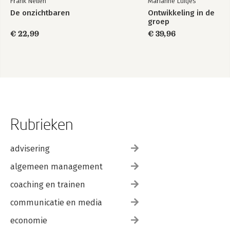
Frank Nellen
Marianne Luitjes
Hybride brainstorm 292
De onzichtbaren
Ontwikkeling in de
Online brainstormen 293
groep
Omgaan met weerstand 296
€ 22,99
€ 39,96
Faciliteerkoffer 300
4. Outro 310
Call to action 311
Inspiratiebronnen 313
Overzicht technieken 314
Dankwoord 319
Rubrieken
advisering
algemeen management
coaching en trainen
communicatie en media
economie