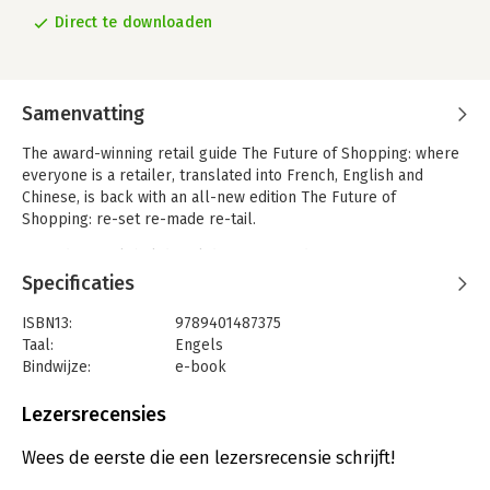
Direct te downloaden
Samenvatting
The award-winning retail guide The Future of Shopping: where
everyone is a retailer, translated into French, English and
Chinese, is back with an all-new edition The Future of
Shopping: re-set re-made re-tail.
A pandemic, global digital disruption and competition for
resources have drastically redrawn the shopping landscape
Specificaties
and unexpected challenges from globalisation have arisen. We
are amidst a global transformation with machines becoming
ISBN13:
9789401487375
smarter than people, the world's population and carbon
Taal:
Engels
emissions rising and a handful of mega-corporations seizing
Bindwijze:
e-book
power. What can brands and retailers do to survive these
Beveiliging:
watermerk
challenges? The question is more urgent than ever.
Bestandsformaat:
epub
Lezersrecensies
Aantal pagina's:
274
Uitgever:
Lannoo Campus
Wees de eerste die een lezersrecensie schrijft!
Verschijningsdatum:
19-5-2022