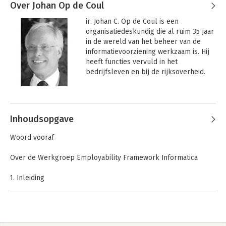
Over Johan Op de Coul
ir. Johan C. Op de Coul is een 
organisatiedeskundig die al ruim 35 jaar 
in de wereld van het beheer van de 
informatievoorziening werkzaam is. Hij 
heeft functies vervuld in het 
bedrijfsleven en bij de rijksoverheid. 

Johan is een professional op het gebied 
van business/IT alignment, 
informatiemanagement en ICT-strategie, 
Inhoudsopgave
en de inrichting, het beheer en het 
management van de 
Woord vooraf
informatievoorziening. Ervaring heeft hij 
opgedaan in rollen als: projectleider, 
Over de Werkgroep Employability Framework Informatica
applicatiemanager, servicemanager, ICT 
Manager en CIO, zowel als vaste 
1. Inleiding
medewerker, als ad interim en adviseur.

2. Achtergrond
3. Historie en positionering van dit rapport
Hij heeft bijdragen geleverd aan de 
4. Afbakening en scope
ontwikkeling van best practices en 
5. Ontwikkelingen in informaticafuncties
standaarden voor onder andere het 