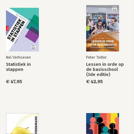
1.5.1 ‘Innoveer of stagneer’ 23
noodzakelijke digitale innovatie te 
1.5.2 Omgaan met disruptieve processen 24
organiseren, treedt hij op als spreker.
1.5.3 Huidige belemmeringen 27
1.6 Een sleutelrol voor technologie en ICT 29
Bekijk alle boeken
2 Digitaal wordt leidend 31
2.1 Inleiding 31
2.2 Snelle evolutie van de mogelijkheden van ICT 32
2.2.1 Van een fysieke naar een digitale wereld 32
2.2.2 De steeds hoger schuivende lat van commodity ICT-
Nel Verhoeven
Peter Teitler
diensten 33
Statistiek in
Lessen in orde op
2.2.3 Consumentering van ICT 37
stappen
de basisschool
2.3 ICT bepalend voor de toekomst van bedrijven 38
(3de editie)
2.3.1 ICT als strategisch bedrijfsmiddel 38
€ 47,95
€ 42,95
2.3.2 Veranderende ICT-projectportfolio 41
2.4 De ICT-functie moet meeveranderen 45
2.4.1 ICT 1.0: ICT-functie als technisch bolwerk 46
2.4.2 ICT 2.0: ICT-functie als bruggenbouwer tussen business
en ICT 47
2.4.3 ICT 3.0: ICT-functie als strategisch en integraal onderdeel
van de business 48
2.5 De samenwerking tussen business en ICT 53
2.6 Opdracht tot innovatie voor de CIO 3.0 57