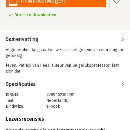
In winkelwagen
Direct te downloaden
Samenvatting
Al generaties lang zoeken we naar het geheim van een lang en
gelukkig
leven. Patrick van Hees, auteur van De geluksprofessor, laat
zien dat
het antwoord voor het grijpen ligt.
Specificaties
Van Hees combineert inzichten uit de gelukswetenschap met
ISBN13:
9789402302981
zijn
Taal:
Nederlands
Bindwijze:
e-book
eigen heerlijk nuchtere oma Eefje als levend geluksvoorbeeld.
Beveiliging:
watermerk
Zij
Bestandsformaat:
epub
Lezersrecensies
is bijna honderd, heeft de nodige tegenslagen gekend, maar
Aantal pagina's:
167
roept
Uitgever:
Boekerij