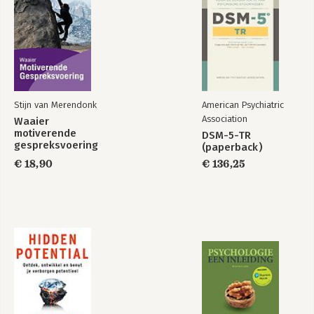
‘Gelukkig oud worden, dat willen we allemaal wel. Met de tips
van
oma Eefje gaat dat lukken. Ik ben een beetje van oma Eefje
gaan
houden!’ Lisa Snijders, genomineerd voor Boekverkoper van
Stijn van Merendonk
American Psychiatric
het Jaar
Association
Waaier
motiverende
DSM-5-TR
gespreksvoering
(paperback)
€ 18,90
€ 136,25