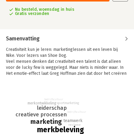
Nu besteld, woensdag in huis
Gratis verzonden
Samenvatting
Creativiteit kun je leren: marketinglessen uit een leven bij
Nike. Voor lezers van Shoe Dog.
Veel mensen denken dat creativiteit een talent is dat alleen
voor de lucky few is weggelegd. Maar niets is minder waar. In
Het emotie-effect laat Greg Hoffman zien dat door het creëren
van emotie elk mens creatiever kan worden.
Als Chief Marketing Officer van Nike was Hoffman
verantwoordelijk voor het opzetten van de meest iconische
bedrijfscultuur
campagnes van het bedrijf, zoals voor Cristiano Ronaldo,
sportmarketing
merkontwikkeling
leiderschap
Serena Williams, de Olympische Spelen en het WK. Aan de
bedrijfscultuur
hand van fascinerende anekdotes vertelt hij hoe hij, door
creatieve processen
sterke emotionele banden te creëren, het bekende merk op
marketing
teamwerk
reclame
de kaart zette.
merkbeleving