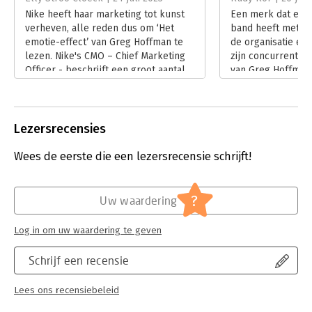
Nike heeft haar marketing tot kunst
Een merk dat een
verheven, alle reden dus om ‘Het
band heeft met zij
emotie-effect’ van Greg Hoffman te
de organisatie ee
lezen. Nike's CMO – Chief Marketing
zijn concurrenten.
Officer - beschrijft een groot aantal
van Greg Hoffman 
iconische campagnes, en de ideeën
effect.
daarachter. Zei ik marketing? Nee, dit
Lees verder
interessante boek gaat niet zozeer
over de marketing van Nike’s
Lezersrecensies
produkten, maar over Branding, het
positioneren van Nike als merk.
Wees de eerste die een lezersrecensie schrijft!
Lees verder
?
Uw waardering
Log in om uw waardering te geven
Schrijf een recensie
Lees ons recensiebeleid