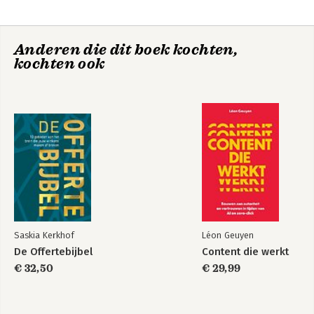
Hoofdstuk 6: Niet proberen om cool te zijn 168
Hoofdstuk 7: Begin een beweging 201
Hoofdstuk 8: Verklein de afstand 236
Anderen die dit boek kochten,
Hoofdstuk 9: Laat een erfenis na, niet slechts een herinnering
kochten ook
268
Dankwoord 283
Eindnoten 289
Register 291
Saskia Kerkhof
Léon Geuyen
De Offertebijbel
Content die werkt
€ 32,50
€ 29,99