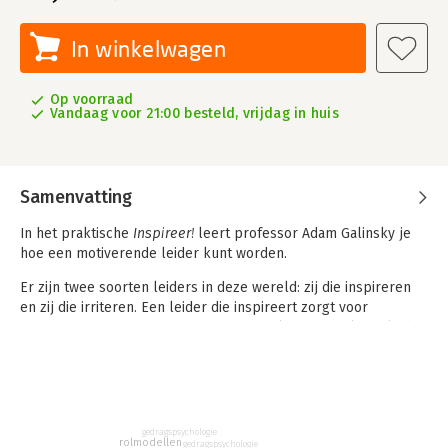
In winkelwagen
Op voorraad
Vandaag voor 21:00 besteld, vrijdag in huis
Samenvatting
In het praktische
Inspireer!
leert professor Adam Galinsky je
hoe een motiverende leider kunt worden.
Er zijn twee soorten leiders in deze wereld: zij die inspireren
en zij die irriteren. Een leider die inspireert zorgt voor
gemotiveerde en presterende medewerkers, terwijl een leider
die irriteert vooral frustratie veroorzaakt. Je gedrag, je uitingen
en je uitstraling kunnen je boodschap maken of breken. Werk
aan de winkel dus. Wie wil jij zijn?
Of je nu leidinggevende, teamlid, partner of ouder bent,
gedragspsychologie
psycholoog en leiderschapsexpert Adam Galinsky laat zien wat
rolmodellen
gedragspsychologie