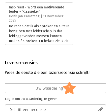
Verschijningsdatum:
10-9-2025
Inspireer! - Word een motiverende
leider - ‘Klassieker’
Hoofdrubriek:
Leiderschap
Henk Jan Kamsteeg | 11 november
2025
De reden dat ik als spreker en auteur
bezig ben met leiderschap, is dat
leidinggevenden mensen kunnen
maken én breken. En helaas zie ik dit
laatste veel te vaak gebeuren. Het
kan (nee: moét!) beter. En het mooie
is: het kán ook beter. Door te groeien
in dienend leiderschap. Hoe blij ben
Lezersrecensies
ik daarom met het nieuwste boek van
Adam Galinsky: Inspireer! Wat mij
Wees de eerste die een lezersrecensie schrijft!
betreft nu al een klassieker.
Lees verder
?
Uw waardering
Log in om uw waardering te geven
Schrijf een recensie