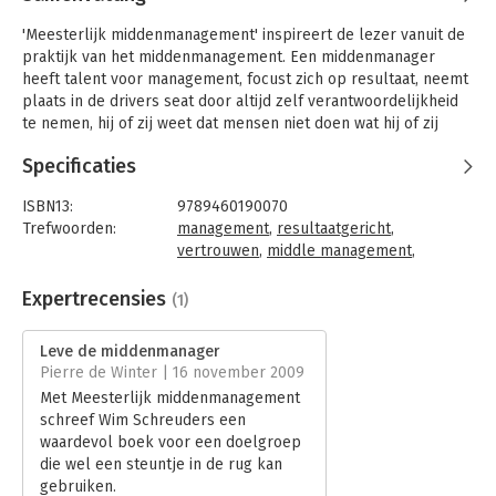
'Meesterlijk middenmanagement' inspireert de lezer vanuit de
praktijk van het middenmanagement. Een middenmanager
heeft talent voor management, focust zich op resultaat, neemt
plaats in de drivers seat door altijd zelf verantwoordelijkheid
te nemen, hij of zij weet dat mensen niet doen wat hij of zij
zegt, maar wat hij of zij doet en hij of zij houdt van mensen.
Specificaties
Deze vijf kenmerken worden in dit boek van auteur Wim
Schreuders uitgebreid uitgewerkt in 13 subkenmerken. Daarbij
ISBN13:
9789460190070
gebruikt de auteur talloze casussen. Casussen die de lezer
Trefwoorden:
management
,
resultaatgericht
,
prikkelen met de vraag: hoe zou ik het in dit geval hebben
vertrouwen
,
middle management
,
gedaan? Wat zou mijn aanpak zijn? Het boek bevat geen
leidinggeven
theorie en geen modellen.
Taal:
Nederlands
Expertrecensies
(1)
Het boek focust zich op het enige instrument dat de
Bindwijze:
paperback
middenmanager rijk is: de mogelijkheid om het eigen gedrag te
Aantal pagina's:
144
Leve de middenmanager
variëren. De (midden-)manager die een verandering moet
Uitgever:
Uitgeverij Fifty-fifty
Pierre de Winter | 16 november 2009
bewerkstelligen, weet dat hij of zij zelf moet variëren in het
Druk:
2
Met Meesterlijk middenmanagement
eigen gedrag om resultaat te boeken. Als gedrag dat nodig is
Hoofdrubriek:
Algemeen management
schreef Wim Schreuders een
voor de middenmanager lastig is, dan weet hij dat voor een
waardevol boek voor een doelgroep
mega-veranderklus staat! Hij of zij zal zelf moeten veranderen!
die wel een steuntje in de rug kan
En veranderen is altijd lastig, ook voor managers. Dit boek
gebruiken.
inspireert middenmanagers die voor deze mega