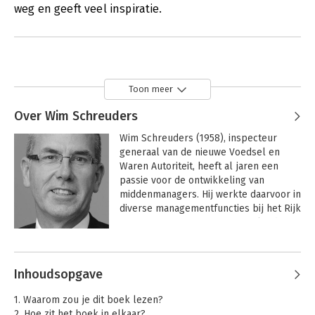
weg en geeft veel inspiratie.
Toon meer
Over Wim Schreuders
Wim Schreuders (1958), inspecteur 
generaal van de nieuwe Voedsel en 
Waren Autoriteit, heeft al jaren een 
passie voor de ontwikkeling van 
middenmanagers. Hij werkte daarvoor in 
diverse managementfuncties bij het Rijk 
en Gemeenten. Hij was afwisselend 
middenmanager en 
Andere boeken door Wim
eindverantwoordelijke. Vanuit beide 
Schreuders
ervaringen weet hij dat het verbinding 
Inhoudsopgave
maken tussen medewerkers en de 
directie voor de middenmanager een 
1. Waarom zou je dit boek lezen?
zware opgave is. Een opgave waarbij de 
2. Hoe zit het boek in elkaar?