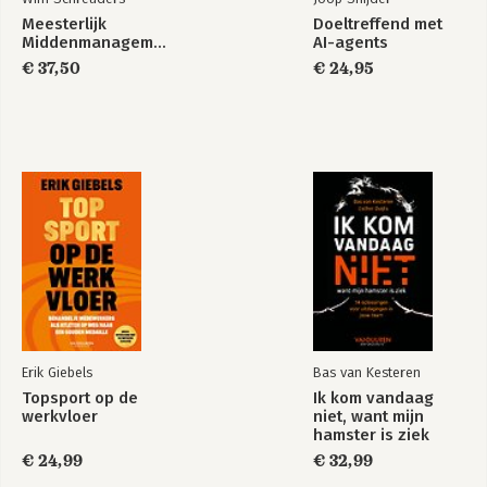
21. De meester-middenmanager is een dienend leider
Meesterlijk
Doeltreffend met
22. De meester-middenmanager geniet van diversiteit
Middenmanagement
AI-agents
23. Hoe bereik jij een topfunctie?
€ 37,50
€ 24,95
Inleiding op dit hoofdstuk
Is een topfunctie goed voor mij?
24. Met vallen en opstaan
25. Afsluiting
Dankwoord
Erik Giebels
Bas van Kesteren
Topsport op de
Ik kom vandaag
werkvloer
niet, want mijn
hamster is ziek
€ 24,99
€ 32,99