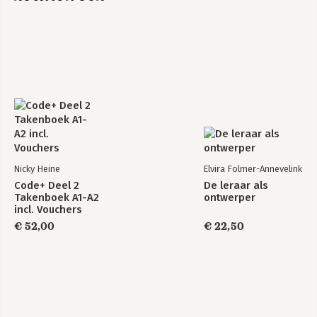
Van Dale
Van Dale
Pocketwoordenboek
Pocketwoordenboek
Spaans-
Nederlands
Nederlands
Bekijk alle boeken
Nicky Heine
Elvira Folmer-Annevelink
Code+ Deel 2
De leraar als
Takenboek A1-A2
ontwerper
incl. Vouchers
€ 52,00
€ 22,50