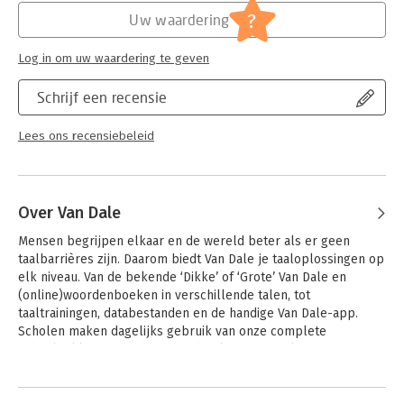
?
Uw waardering
Log in om uw waardering te geven
Schrijf een recensie
Lees ons recensiebeleid
Over Van Dale
Mensen begrijpen elkaar en de wereld beter als er geen 
taalbarrières zijn. Daarom biedt Van Dale je taaloplossingen op 
elk niveau. Van de bekende ‘Dikke’ of ‘Grote’ Van Dale en 
(online)woordenboeken in verschillende talen, tot 
taaltrainingen, databestanden en de handige Van Dale-app. 
Scholen maken dagelijks gebruik van onze complete 
schoolpakketten, bedrijven gebruiken onze online 
synoniemen-, verklarende en juridische woordenboeken. En 
Andere boeken door Van Dale
met onze Van Dale Taaltrainingen maken we van iedereen een 
taalprofessional.