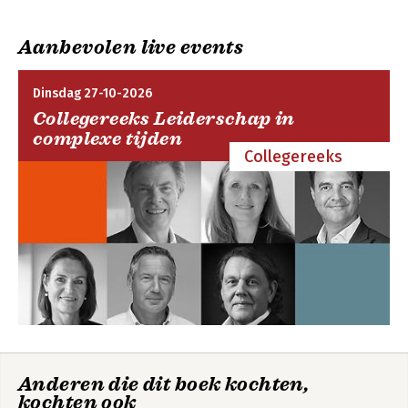
Aanbevolen live events
Dinsdag 27-10-2026
Collegereeks Leiderschap in
complexe tijden
Collegereeks
Van Dale Groot
Van Dale
woordenboek van
grootletter NL
de Nederlandse
taal (Dikke Van
Dale)
Anderen die dit boek kochten,
kochten ook