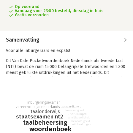
Op voorraad
Vandaag voor 23:00 besteld, dinsdag in huis
Gratis verzonden
Samenvatting
Voor alle inburgeraars en expats!
Dit Van Dale Pocketwoordenboek Nederlands als tweede taal
(NT2) bevat de ruim 15.000 belangrijkste trefwoorden en 2.300
meest gebruikte uitdrukkingen uit het Nederlands. Dit
woordenboek is speciaal gemaakt om Nederlands te leren als
dat niet je moedertaal is. Door omschrijvingen zonder moeilijke
woorden, duidelijke voorbeelden en gebruik van kleur is het
een woordenboek waarmee iedereen slaagt. Het is nu volledig
herzien met nieuwe woorden en definities zoals appgroep,
inburgeringsexamen
vereenvoudigd nederlands
taalvaardigheid
tikkie en tutorial. Kortom, dit is hét woordenboek voor het NT2-
taalonderwijs
leesvaardigheid
onderwijs.
uitdrukkingen
staatsexamen nt2
schrijfvaardigheid
taalbeheersing
leesvaardigheid
Bovendien is dit Van Dale Pocketwoordenboek Nederlands als
uitdrukkingen
woordenboek
tweede taal sinds 1 januari 2021 het enige woordenboek dat