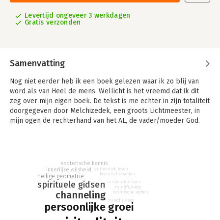
Levertijd ongeveer 3 werkdagen
Gratis verzonden
Samenvatting
Nog niet eerder heb ik een boek gelezen waar ik zo blij van
word als van Heel de mens. Wellicht is het vreemd dat ik dit
zeg over mijn eigen boek. De tekst is me echter in zijn totaliteit
doorgegeven door Melchizedek, een groots Lichtmeester, in
mijn ogen de rechterhand van het AL, de vader/moeder God.
Met stil ontzag en vol verwondering mag ik met hem in
verbinding zijn. Ik word blij, omdat ik zijn woorden ervaar als
een uiterst waardevolle gebruiksaanwijzing van het leven. Dit
leven, waar we nu middenin zitten. Geweld, verdriet, macht,
esoterische kennis
onmacht, ellende en een natuur die totaal overstuur lijkt, naast
innerlijke wijsheid
authentiek leven
kosmische wetten
heilige geometrie
een groeiend bewustzijn dat Liefde het tij keert. Het bewustzijn
spirituele gidsen
authentiek leven
mindfulness
dat we de schepper zijn van ons eigen leven. Dat we bestaan
channeling
kosmische wetten
uit Licht, puur goddelijk Licht, en dat we direct aangesloten zijn
mindfulness
persoonlijke groei
op de Bron van het AL, vader/moeder God. Dit boek kan jou
helpen de weg te vinden naar jezelf, naar wie jij werkelijk bent.