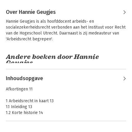
Over Hannie Geugjes
Hannie Geugjes is als hoofddocent arbeids- en 
socialezekerheidsrecht verbonden aan het Instituut voor Recht 
van de Hogeschool Utrecht. Daarnaast is zij medeauteur van 
'Arbeidsrecht begrepen'.
Andere boeken door Hannie
Geugjes
Inhoudsopgave
Afkortingen 11
1 Arbeidsrecht in kaart 13
1.1 Inleiding 13
1.2 Korte historie 14
1.3 Afwijkingen van bepalingen in het Burgerlijk Wetboek 16
1.4 Collectieve arbeidsovereenkomst 18
1.5 Uitleg van cao-bepalingen 33