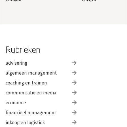
niveau aan de prestaties en 
ontwikkelingen van de organisatie.

Haar activiteiten spelen in op de 
benodigde kennisontwikkeling over 
dynamieken op de arbeidsmarkt en 
leveren belangrijke bijdragen aan 
onderwijs en onderzoek op het snijvlak 
Rubrieken
van de vakgebieden human resource 
development en strategisch 
management.

advisering
Lidewey van der Sluis is auteur van 
algemeen management
meer dan 120 wetenschappelijke 
coaching en trainen
artikelen en o.a. de 
managementboeken Management 
communicatie en media
Learning and Development (2000), 
Competing for Talent (2008), 
economie
Talentmanagement vanuit Strategisch 
Perspectief (2008), Nederland 
financieel management
Talentenland (2009), Haagse Hakken 
inkoop en logistiek
(2012) Talent is goed, ambitie is beter 