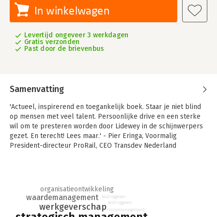
In winkelwagen
Levertijd ongeveer 3 werkdagen
Gratis verzonden
Past door de brievenbus
Samenvatting
'Actueel, inspirerend en toegankelijk boek. Staar je niet blind
op mensen met veel talent. Persoonlijke drive en een sterke
wil om te presteren worden door Lidewey in de schijnwerpers
gezet. En terecht! Lees maar.' - Pier Eringa, Voormalig
President-directeur ProRail, CEO Transdev Nederland
'In dit boek deelt Lidewey van der Sluis heel handzaam en
compact héél veel relevante kennis. Wie hart heeft voor de
ontwikkeling van mensen in organisaties, gaat veel hebben aan
organisatieontwikkeling
haar inspirerende en gedegen inzichten en praktische
waardemanagement
leidinggeven
handvatten.' - Talent is goed Gids voor strategisch
leidinggeven
werkgeverschap
talentmanagement
risicomanagement