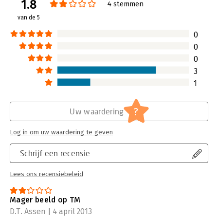
1.8
Verschijningsdatum:
10-12-2019
4 stemmen
van de 5
Hoofdrubriek:
Personeelsmanagement
0
0
0
3
1
?
Uw waardering
Log in om uw waardering te geven
Schrijf een recensie
Lees ons recensiebeleid
Mager beeld op TM
D.T. Assen | 4 april 2013