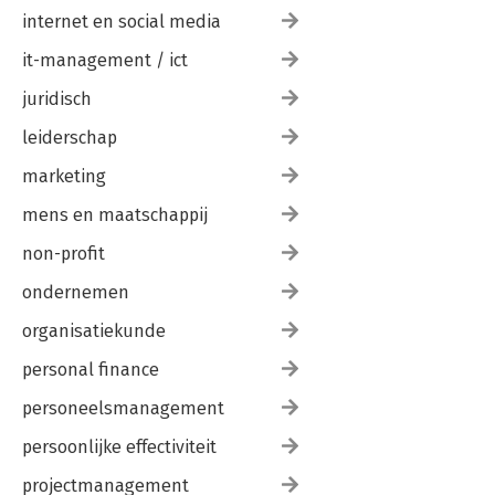
(2012, 2019) en Sporen van Talent 
internet en social media
(2014). Zij is als redacteur en columnist 
verbonden aan diverse 
it-management / ict
wetenschappelijke tijdschriften zoals 
de Gids voor 
juridisch
Personeelswetenschappen, Tijdschrift 
leiderschap
voor Ontwikkeling in Organisaties, en 
Loopbaanvisie. Eerdere 
marketing
redacteurschappen en 
onderzoeksrollen waren verbonden 
mens en maatschappij
aan de vakbladen Career Development 
International, Opleiding & Ontwikkeling 
non-profit
en Develop. Zij is international member 
ondernemen
van the Academy of Management. Haar 
wetenschappelijke werkzaamheden en 
organisatiekunde
publicaties vormen de basis voor haar 
lezingen, workshops, seminars en In-
personal finance
company programma’s, in Nederland en 
andere Europese landen. Ook biedt 
personeelsmanagement
deze achtergrond een stevig fundament 
persoonlijke effectiviteit
voor haar werk als strategisch adviseur 
en toezichthouder.
projectmanagement