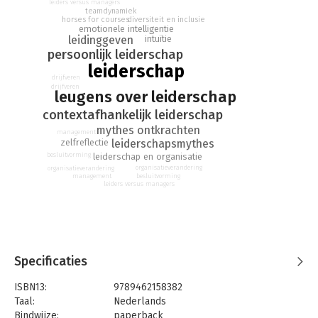
leiders versus managers
teamdynamiek
de epiloog van het boek worden inzichten uit de leugens
horses for courses
diversiteit en inclusie
gedistilleerd, die duidelijk maken hoe je een leider wordt, wat
emotionele intelligentie
leidinggeven
intuïtie
leiders effectief maakt en hoe ze effectief blijven. Een
persoonlijk leiderschap
onmisbaar boek voor leiders en zij die dat willen worden.
leiderschap
drijfveren
drijfveren
leugens over leiderschap
contextafhankelijk leiderschap
mythes ontkrachten
management
leiderschapsmythes
zelfreflectie
besluitvorming
leiderschap en organisatie
organisatieverandering
organisatieverandering
besluitvorming
management
leiders versus managers
Specificaties
ISBN13:
9789462158382
Taal:
Nederlands
Bindwijze:
paperback