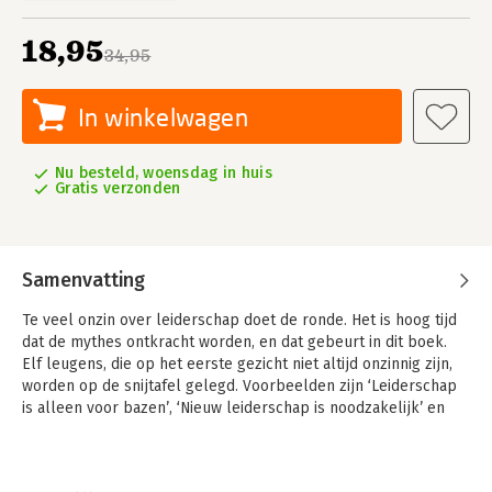
18,95
34,95
In winkelwagen
Nu besteld, woensdag in huis
Gratis verzonden
Samenvatting
Te veel onzin over leiderschap doet de ronde. Het is hoog tijd
dat de mythes ontkracht worden, en dat gebeurt in dit boek.
Elf leugens, die op het eerste gezicht niet altijd onzinnig zijn,
worden op de snijtafel gelegd. Voorbeelden zijn ‘Leiderschap
is alleen voor bazen’, ‘Nieuw leiderschap is noodzakelijk’ en
‘Leiders worden geboren, niet gemaakt’.
In een toegankelijke stijl, met veel voorbeelden, wordt
duidelijk wat wel en niet waar is over leiders en leiderschap. In