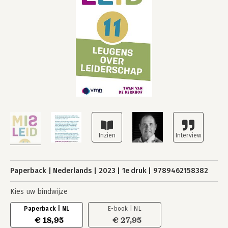
Paperback
Nederlands
2023
1e druk
9789462158382
Kies uw bindwijze
Paperback | NL
E-book | NL
€ 18,95
€ 27,95