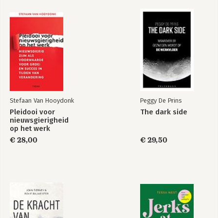
9. Leiders zijn teamspelers 156
10. Leiders zijn graaiers 174
Bekijk alle boeken
11. Mannen leiden beter dan vrouwen 194
EPILOOG
➜ Hoe word je leider? 206
➜ Wat maakt leiders effectief? 209
➜ Hoe blijven leiders effectief? 213
Stefaan Van Hooydonk
Peggy De Prins
Aanbevolen boeken over leiders en leiderschap 216
Pleidooi voor
The dark side
Register 220
nieuwsgierigheid
op het werk
€ 28,00
€ 29,50