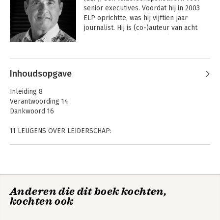
senior executives. Voordat hij in 2003 
ELP oprichtte, was hij vijftien jaar 
journalist. Hij is (co-)auteur van acht 
leiderschapsboeken. Behalve voor 
leiderschap heeft Twan een passie voor 
Andere boeken door Twan van de
lekker eten en goede wijn.
Kerkhof
Inhoudsopgave
Inleiding 8
Verantwoording 14
Dankwoord 16
11 LEUGENS OVER LEIDERSCHAP:
1. Leiderschap is universeel 18
2. Leiderschap is alleen voor bazen 40
3. Nieuw leiderschap is noodzakelijk 62
4. Leiders worden geboren, niet gemaakt 78
Anderen die dit boek kochten,
5. Leiders kunnen alles 98
Misleid - 11 leugens
kochten ook
6. Leiders bepalen het succes van de organisatie 120
over leiderschap
7. Leiders zijn rationeel 130
8. Leiders hebben het te druk 144