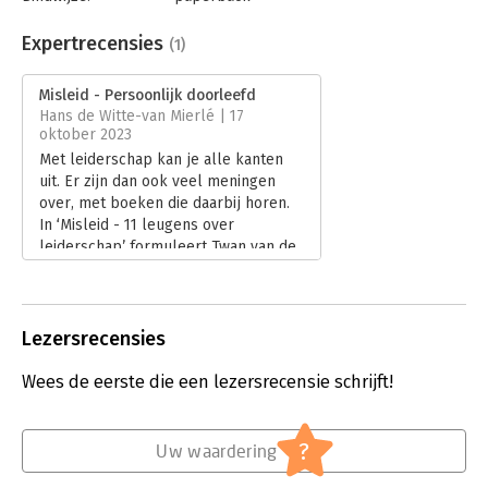
Aantal pagina's:
227
Uitgever:
VMN Media
Expertrecensies
(1)
Druk:
1
Verschijningsdatum:
6-9-2023
Misleid - Persoonlijk doorleefd
Hans de Witte-van Mierlé | 17
Hoofdrubriek:
Leiderschap
oktober 2023
Met leiderschap kan je alle kanten
uit. Er zijn dan ook veel meningen
over, met boeken die daarbij horen.
In ‘Misleid - 11 leugens over
leiderschap’ formuleert Twan van de
Kerkhof zijn kijk op leiderschap.
Lees verder
Lezersrecensies
Wees de eerste die een lezersrecensie schrijft!
?
Uw waardering