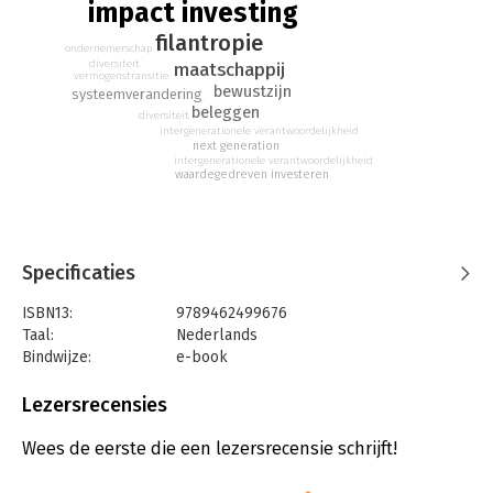
impact investing
filantropie
ondernemerschap
diversiteit
maatschappij
vermogenstransitie
bewustzijn
systeemverandering
beleggen
diversiteit
intergenerationele verantwoordelijkheid
next generation
intergenerationele verantwoordelijkheid
waardegedreven investeren
Specificaties
ISBN13:
9789462499676
Taal:
Nederlands
Bindwijze:
e-book
Beveiliging:
watermerk
Bestandsformaat:
epub
Lezersrecensies
Aantal pagina's:
160
Uitgever:
Amsterdam University Press
Wees de eerste die een lezersrecensie schrijft!
Druk:
1
Verschijningsdatum:
13-9-2022