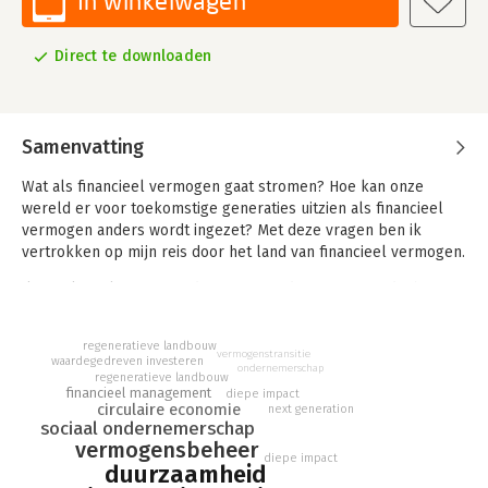
In winkelwagen
Direct te downloaden
Samenvatting
Wat als financieel vermogen gaat stromen? Hoe kan onze
wereld er voor toekomstige generaties uitzien als financieel
vermogen anders wordt ingezet? Met deze vragen ben ik
vertrokken op mijn reis door het land van financieel vermogen.
Ik sprak veel inspirerende mensen tijdens mijn reis die hun
financieel vermogen wél laten stromen. En hiermee vele
impact first organisaties met geld en liefde ondersteunen. Om
regeneratieve landbouw
zo steentje bij steentje een gezondere wereld voor de
vermogenstransitie
waardegedreven investeren
ondernemerschap
volgende generaties te realiseren.
regeneratieve landbouw
financieel management
diepe impact
circulaire economie
next generation
sociaal ondernemerschap
vermogensbeheer
diepe impact
duurzaamheid