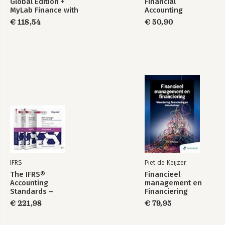
Global Edition +
Financial
MyLab Finance with
Accounting
Pearson eText
€ 118,54
€ 50,90
(Package)
IFRS
Piet de Keijzer
The IFRS®
Financieel
Accounting
management en
Standards –
Financiering
Required Annotated
€ 221,98
€ 79,95
1 January 2026