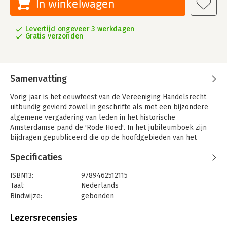
In winkelwagen
Levertijd ongeveer 3 werkdagen
Gratis verzonden
Samenvatting
Vorig jaar is het eeuwfeest van de Vereeniging Handelsrecht
uitbundig gevierd zowel in geschrifte als met een bijzondere
algemene vergadering van leden in het historische
Amsterdamse pand de 'Rode Hoed'. In het jubileumboek zijn
bijdragen gepubliceerd die op de hoofdgebieden van het
handelsrecht het verleden en met name de toekomst hebben
Specificaties
verkend. In veel van die bijdragen is aan de orde gekomen dat
technologische ontwikkelingen, en in het bijzonder de
ISBN13:
9789462512115
stormachtig voortschrijdende digitalisering van de
Taal:
Nederlands
samenleving, het handels- en ondernemingsrecht nu al
Bindwijze:
gebonden
beïnvloeden en nog in verstrekte mate zullen gaan
Aantal pagina's:
80
beïnvloeden. De preadviezen van dit jaar verkennen de
Uitgever:
Uitgeverij Paris
Lezersrecensies
thematiek nader en richten het vizier specifiek op de effecten
Druk:
1