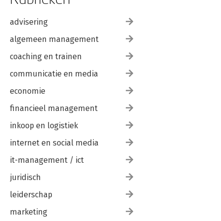
4.3.2 Voorspellen van incidenten 78
4.4 Discussie en conclusie 82
advisering
Referenties 85
algemeen management
Samenvatting 91
coaching en trainen
communicatie en media
economie
financieel management
inkoop en logistiek
internet en social media
it-management / ict
juridisch
leiderschap
marketing