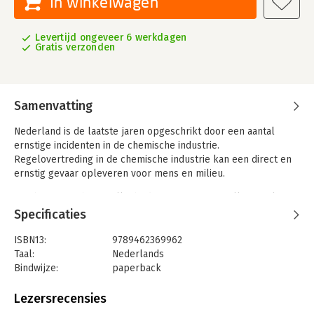
In winkelwagen
Levertijd ongeveer 6 werkdagen
Gratis verzonden
Samenvatting
Nederland is de laatste jaren opgeschrikt door een aantal
ernstige incidenten in de chemische industrie.
Regelovertreding in de chemische industrie kan een direct en
ernstig gevaar opleveren voor mens en milieu.
Een beter inzicht in welke bedrijven wanneer welke regels
overtreden is daarom cruciaal. Deze studie maakt gebruik van
Specificaties
inzichten uit de levensloopcriminologie en past die toe op
regelovertreding door Nederlandse Brzo-bedrijven. Het
ISBN13:
9789462369962
onderzoek is gebaseerd op longitudinale data met betrekking
Taal:
Nederlands
tot het regelovertredend gedrag van 494 Nederlandse
Bindwijze:
paperback
bedrijven, die jaarlijks worden geïnspecteerd op basis van het
Aantal pagina's:
92
Besluit risico’s zware ongevallen (Brzo).
Uitgever:
Boom Juridische Uitgevers
Lezersrecensies
Druk:
1