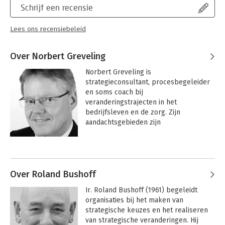
Schrijf een recensie
Lees ons recensiebeleid
Over Norbert Greveling
Norbert Greveling is 
strategieconsultant, procesbegeleider 
en soms coach bij 
veranderingstrajecten in het 
bedrijfsleven en de zorg. Zijn 
aandachtsgebieden zijn 
strategieontwikkeling, strategische 
samenwerking, besturing, 
Andere boeken door Norbert
ondernemerschap en innovatie, waarbij 
Greveling
hij vooral wil bijdragen aan het 
versterken van de 
Over Roland Bushoff
toekomstbestendigheid van 
Ir. Roland Bushoff (1961) begeleidt 
organisaties.

organisaties bij het maken van 
strategische keuzes en het realiseren 
Greveling werkt vanuit Business Fit-
van strategische veranderingen. Hij 
ality, een management adviesbureau 