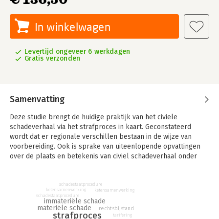
In winkelwagen
Levertijd ongeveer 6 werkdagen
Gratis verzonden
Samenvatting
Deze studie brengt de huidige praktijk van het civiele
schadeverhaal via het strafproces in kaart. Geconstateerd
wordt dat er regionale verschillen bestaan in de wijze van
voorbereiding. Ook is sprake van uiteenlopende opvattingen
over de plaats en betekenis van civiel schadeverhaal onder
leden van het Openbaar Ministerie en strafrechters, met
daaraan verbonden verschil in afhandeling. Vanuit
Slachtofferhulp Nederland en de advocatuur wordt
schadestaatprocedure
ketensamenwerking
ketensamenwerking
aangegeven dat onvoldoende inzicht kan worden verkregen in
schadestaatprocedure
immateriële schade
de door leden van het Openbaar Ministerie en rechters
materiële schade
rechtsbijstand
strafproces
gemaakte afwegingen, hetgeen tot onbegrip leidt bij
tarifering