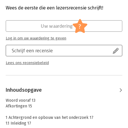
Druk:
1
Verschijningsdatum:
21-10-2016
Wees de eerste die een lezersrecensie schrijft!
Hoofdrubriek:
Juridisch
Jongbloed:
Strafrecht - Strafprocesrecht
?
Uw waardering
Serie:
Utrecht Centre for Accountability and
Liability Law (UCALL)
Log in om uw waardering te geven
Schrijf een recensie
Lees ons recensiebeleid
Inhoudsopgave
Woord vooraf 13
Afkortingen 15
1 Achtergrond en opbouw van het onderzoek 17
1.1 Inleiding 17