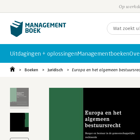
Op werkda
Uitdagingen + oplossingen
Managementboeken
Ove
Boeken
Juridisch
Europa en het algemeen bestuursre