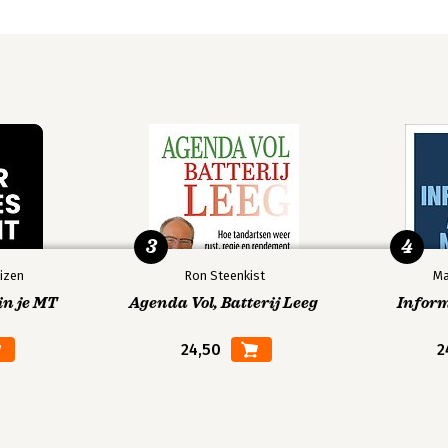
 regelgeving 88
ijze bespreking 92
3
4
 104
izen
Ron Steenkist
Ma
in je MT
Agenda Vol, Batterij Leeg
Infor
24,50
2
st 106
 overheidscontractenrecht 109