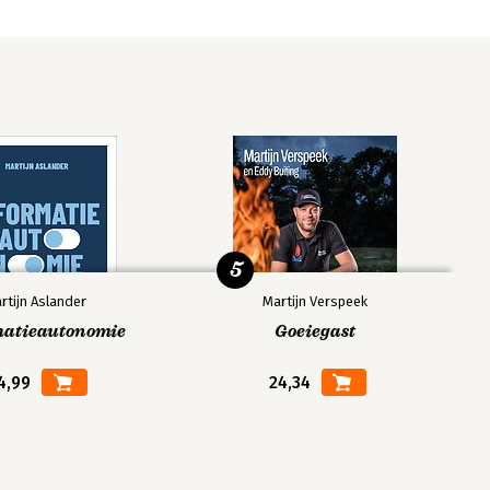
5
rtijn Aslander
Martijn Verspeek
matieautonomie
Goeiegast
4,99
24,34