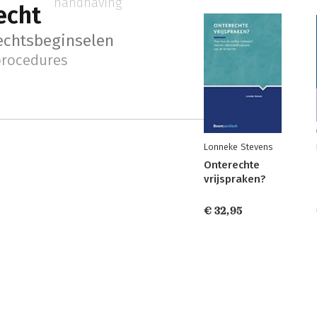
handhaving
echt
echtsbeginselen
procedures
Lonneke Stevens
Onterechte
vrijspraken?
€ 32,95