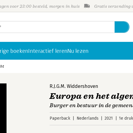
gen voor 23:00 besteld, morgen in huis
Gratis verzending
rige boeken
Interactief leren
Nu lezen
cht
R.J.G.M. Widdershoven
Europa en het alge
Burger en bestuur in de gemeen
Paperback
Nederlands
2021
1e dru