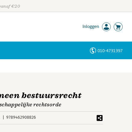
 vanaf €20
Inloggen
010-4731397
Personen
Trefwoorden
meen bestuursrecht
schappelijke rechtsorde
k
9789462908826