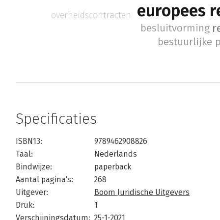
europees r
overheidscontracten
r
besluitvorming
bestuurlijke 
Specificaties
ISBN13:
9789462908826
Taal:
Nederlands
Bindwijze:
paperback
Aantal pagina's:
268
Uitgever:
Boom Juridische Uitgevers
Druk:
1
Verschijningsdatum:
25-1-2021