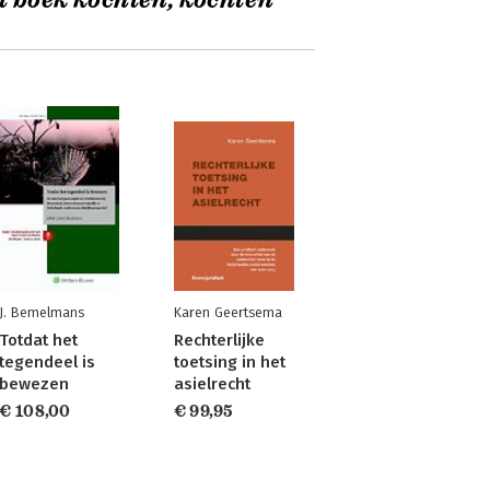
t boek kochten, kochten
J. Bemelmans
Karen Geertsema
Totdat het
Rechterlijke
tegendeel is
toetsing in het
bewezen
asielrecht
€ 108,00
€ 99,95