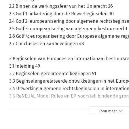
2.2 Binnen de werkingssfeer van het Unierecht 26
2.3 Golf 1: inkadering door de Rewe-beginselen 30
2.4 Golf 2: europeanisering door algemene rechtsbegin
2.5 Golf 3: europeanisering van algemeen bestuursrecht 
2.6 Golf 4: europeanisering door Europese algemene rege
2.7 Conclusies en aanbevelingen 48
3 Beginselen van Europees en internationaal bestuursre
3.1 Inleiding 49
3.2 Beginselen gerelateerde begrippen 51
3.3 Beginselengerelateerde ontwikkelingen in het Europ
3.4 Uitwerking algemene rechtsbeginselen in internatio
3.5 ReNEUAL Model Rules en EP-voorstel: bindende gron
69
3.6 Het Unierechtelijke besluitvormingsrecht nader bezi
Toon meer
3.7 Vier conceptuele verschillen tussen de Awb en het r
3.8 Conclusies en aanbevelingen 82