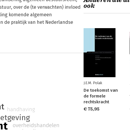
Anderen die di
ook
tuur, over de (te verwachten) invloed
keling komende algemeen
en de praktijk van het Nederlandse
J.E.M. Polak
De toekomst van
de formele
rechtskracht
ht
handhaving
€ 75,95
etgeving
ht
overheidshandelen