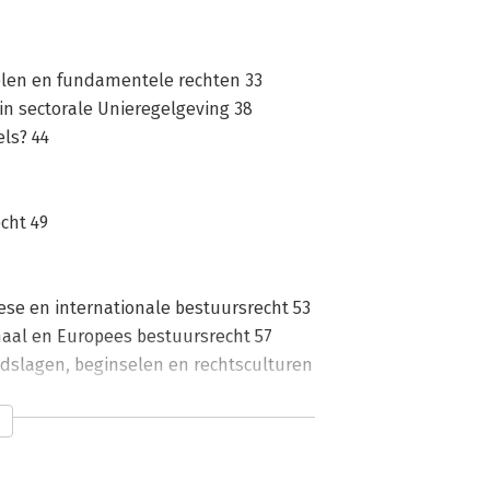
selen en fundamentele rechten 33
in sectorale Unieregelgeving 38
ls? 44
cht 49
ese en internationale bestuursrecht 53
naal en Europees bestuursrecht 57
dslagen, beginselen en rechtsculturen
en 73
elevante (ontwerp-)Unierecht 76