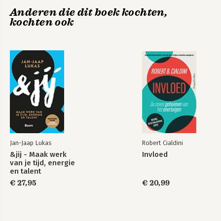
Anderen die dit boek kochten,
kochten ook
Het leven, dat is
Het leven, dat is
pas topsport
pas topsport!
Jan-Jaap Lukas
Robert Cialdini
Bekijk alle boeken
&jij - Maak werk
Invloed
van je tijd, energie
en talent
€ 27,95
€ 20,99