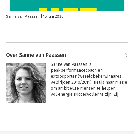
Sanne van Paassen
18 juni 2020
Over Sanne van Paassen
Sanne van Paassen is 
peakperformancecoach en 
extopsporter (wereldbekerwinnares 
veldrijden 2010/2011). Het is haar missie 
om ambitieuze mensen te helpen 
vol energie succesvoller te zijn. Zij 
brengt mensen letterlijk en figuurlijk in 
beweging door ze uit hun 
Andere boeken door Sanne van
comfortzone te halen. Daarnaast is ze 
Paassen
veelgevraagd spreker en commentator 
bij Eurosport.