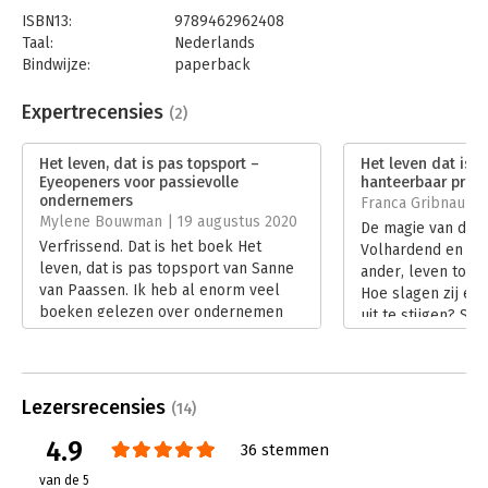
ISBN13:
9789462962408
Taal:
Nederlands
Bindwijze:
paperback
Aantal pagina's:
176
Uitgever:
AnderZ
Expertrecensies
(2)
Druk:
1
Verschijningsdatum:
28-11-2024
Het leven, dat is pas topsport –
Het leven dat is p
Eyeopeners voor passievolle
hanteerbaar prakt
Hoofdrubriek:
Persoonlijke effectiviteit
ondernemers
Franca Gribnau | 
Mylene Bouwman | 19 augustus 2020
De magie van de s
Verfrissend. Dat is het boek Het
Volhardend en gef
leven, dat is pas topsport van Sanne
ander, leven tops
van Paassen. Ik heb al enorm veel
Hoe slagen zij er
boeken gelezen over ondernemen
uit te stijgen? Sa
en mindset én toch weet dit boek me
neemt je mee in e
op een nieuwe manier te raken.
fascineert, verlei
Lees verder
door façades heen
eist.
Lezersrecensies
(14)
Lees verder
4.9
36 stemmen
van de 5