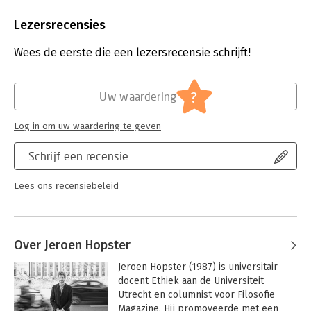
Uitgever:
Amsterdam University Press
Druk:
1
Lezersrecensies
Verschijningsdatum:
9-3-2018
Wees de eerste die een lezersrecensie schrijft!
Hoofdrubriek:
Filosofie
?
Uw waardering
Log in om uw waardering te geven
Schrijf een recensie
Lees ons recensiebeleid
Over Jeroen Hopster
Jeroen Hopster (1987) is universitair 
docent Ethiek aan de Universiteit 
Utrecht en columnist voor Filosofie 
Magazine. Hij promoveerde met een 