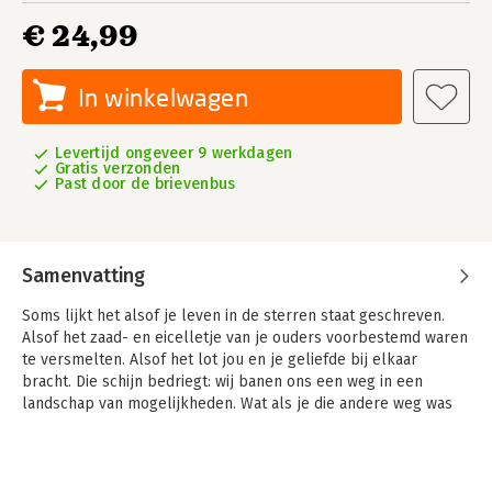
€ 24,99
In winkelwagen
Levertijd ongeveer 9 werkdagen
Gratis verzonden
Past door de brievenbus
Samenvatting
Soms lijkt het alsof je leven in de sterren staat geschreven.
Alsof het zaad- en eicelletje van je ouders voorbestemd waren
te versmelten. Alsof het lot jou en je geliefde bij elkaar
bracht. Die schijn bedriegt: wij banen ons een weg in een
landschap van mogelijkheden. Wat als je die andere weg was
ingeslagen?
Filosoof Jeroen Hopster buigt zich over deze 'wat als'-vraag. Hij
betoogt dat 'wat als'-vragen over het leven, over de