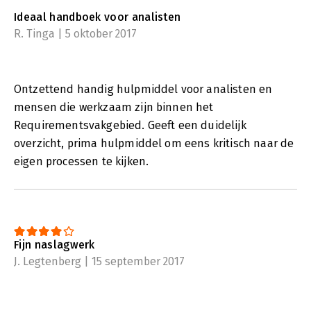
'Handboek Requirements' is al sinds 2010 het best gelezen
Ideaal handboek voor analisten
requirementsboek in Nederland. Dit is de derde druk.
R. Tinga | 5 oktober 2017
'Handboek Requirements' heeft mij een raamwerk geboden in
het complexe vakgebied van requirements engineering, wat
mij enorm heeft geholpen tijdens mijn onderzoeksstage. Voor
Ontzettend handig hulpmiddel voor analisten en
studenten en beginners is dit boek een must!
- Deniz Yilmaz,
Student HvA Business Engineering:
mensen die werkzaam zijn binnen het
Requirementsvakgebied. Geeft een duidelijk
Een boek om altijd bij de hand te hebben. Ik ken geen
internationale publicatie die hieraan kan tippen. We zijn
overzicht, prima hulpmiddel om eens kritisch naar de
bevoorrecht in ons taalgebied.
- Hans Siebering, Informatie
eigen processen te kijken.
Analist, Atos:
Fijn naslagwerk
J. Legtenberg | 15 september 2017