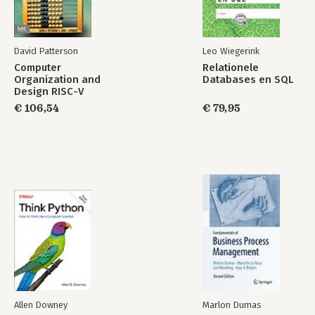
12 Use case2.0
13 Niet-functionele requirements
Deel IV Requirementstechnieken
David Patterson
Leo Wiegerink
14 Agile requirementstechnieken
Computer
Relationele
15 Requirements Developmenttechnieken
Organization and
Databases en SQL
16 Elicitatietechnieken
Design RISC-V
17 Analysetechnieken
Edition
€ 106,54
€ 79,95
18 Specificatietechnieken
19 Validatietechnieken
Bijlagen
A: ISO 25010 Kwaliteitsbegrippen
B: Use case 2.0 voorbeeld
Begrippenlijst
Geraadpleegde literatuur
Index
Allen Downey
Marlon Dumas