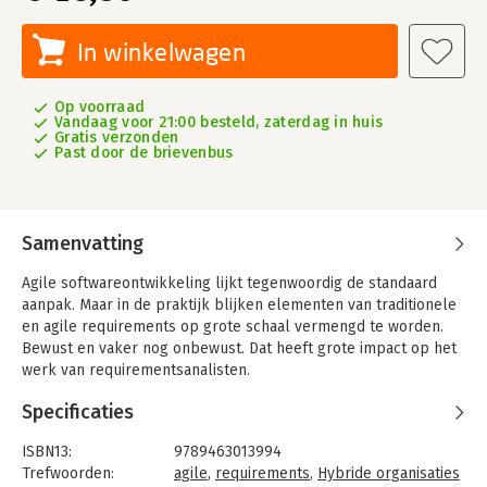
In winkelwagen
Op voorraad
Vandaag voor 21:00 besteld, zaterdag in huis
Gratis verzonden
Past door de brievenbus
Samenvatting
Agile softwareontwikkeling lijkt tegenwoordig de standaard
aanpak. Maar in de praktijk blijken elementen van traditionele
en agile requirements op grote schaal vermengd te worden.
Bewust en vaker nog onbewust. Dat heeft grote impact op het
werk van requirementsanalisten.
Business en IT bij elkaar brengen deden we altijd al. Laveren
Specificaties
tussen de vaak botsende zienswijzen van traditionele en agile
requirements is daar nu bijgekomen.
ISBN13:
9789463013994
Trefwoorden:
agile
,
requirements
,
Hybride organisaties