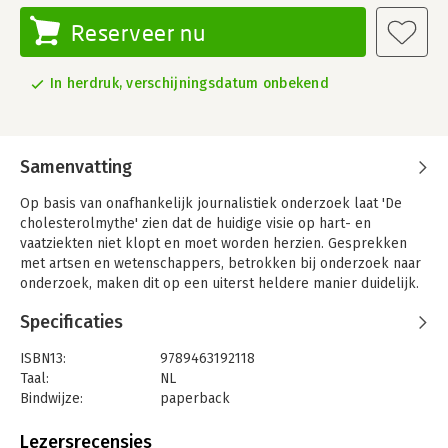
Reserveer nu
In herdruk, verschijningsdatum onbekend
Samenvatting
Op basis van onafhankelijk journalistiek onderzoek laat 'De
cholesterolmythe' zien dat de huidige visie op hart- en
vaatziekten niet klopt en moet worden herzien. Gesprekken
met artsen en wetenschappers, betrokken bij onderzoek naar
onderzoek, maken dit op een uiterst heldere manier duidelijk.
Het boek is opgedeeld in drieën:
Specificaties
1. Opkomst en ondergang van de cholesterolmythe
2. Moedwillige misleiding
ISBN13:
9789463192118
3. Wat je zelf kunt doen voor de gezondheid van je hart en
Taal:
NL
vaten
Bindwijze:
paperback
Het derde deel biedt achtergronden en praktische tips over
Aantal pagina's:
264
hoe je jezelf kunt helpen bij het voorkomen van hart- en
Uitgever:
Scriptum Books
Lezersrecensies
vaatziekten. Dit is mogelijk zonder medicatie en op basis van