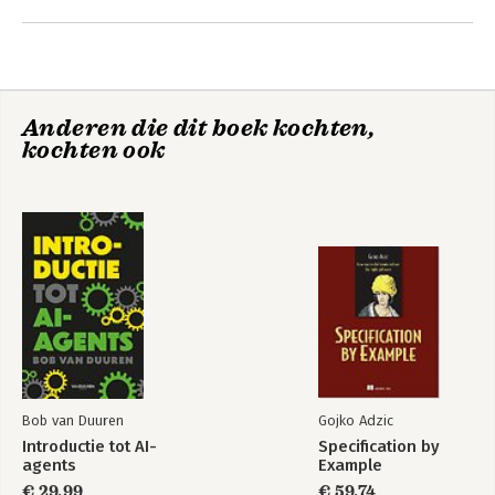
Andere boeken door Larisse Buijze
Anderen die dit boek kochten,
kochten ook
Fuck normal, I want
magic!
Bekijk alle boeken
Bob van Duuren
Gojko Adzic
Introductie tot AI-
Specification by
agents
Example
€ 29,99
€ 59,74