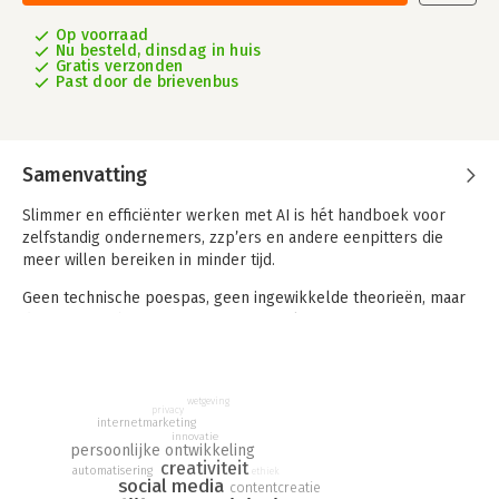
Op voorraad
Nu besteld, dinsdag in huis
Gratis verzonden
Past door de brievenbus
Samenvatting
Slimmer en efficiënter werken met AI is hét handboek voor
zelfstandig ondernemers, zzp’ers en andere eenpitters die
meer willen bereiken in minder tijd.
Geen technische poespas, geen ingewikkelde theorieën, maar
direct toepasbare strategieën om AI slim in te zetten in jouw
dagelijkse praktijk. Met dit boek ontdek je hoe AI je helpt met
teksten, administratie, sociale media, klantcontact en nog veel
meer. Je leert de kunst van effectief prompten, hoe je AI jouw
wetgeving
schrijfstijl aanleert en inzet als sparringpartner zonder je
privacy
internetmarketing
eigenheid te verliezen.
innovatie
persoonlijke ontwikkeling
creativiteit
In
Slimmer en efficiënter werken met AI
laat Larisse Buijze,
automatisering
ethiek
social media
contentcreatie
ervaren ondernemer en auteur, op inspirerende en