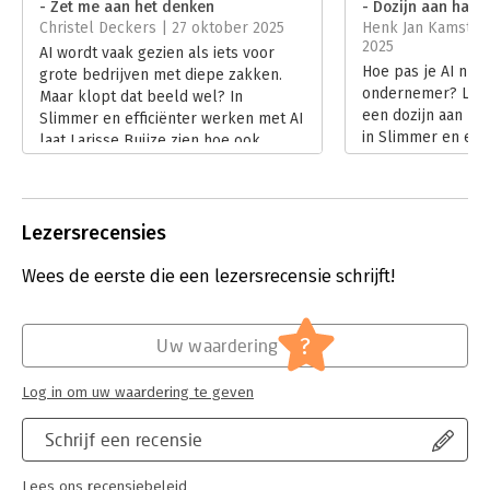
- Zet me aan het denken
- Dozijn aan hand
Hoofdrubriek:
IT-management / ICT
,
Ondernemen
Christel Deckers | 27 oktober 2025
Henk Jan Kamstee
2025
AI wordt vaak gezien als iets voor
Hoe pas je AI nu e
grote bedrijven met diepe zakken.
ondernemer? Laris
Maar klopt dat beeld wel? In
een dozijn aan han
Slimmer en efficiënter werken met AI
in Slimmer en eff
laat Larisse Buijze zien hoe ook
AI. Henk Jan Kams
zelfstandigen en mkb’ers de
Lees verder
technologie praktisch kunnen
inzetten – van backoffice tot
creatieve partner. In haar recensie
Lezersrecensies
onderzoekt Christel Deckers of dit
boek echt zo toegankelijk is als het
Wees de eerste die een lezersrecensie schrijft!
belooft.
Lees verder
?
Uw waardering
Log in om uw waardering te geven
Schrijf een recensie
Lees ons recensiebeleid