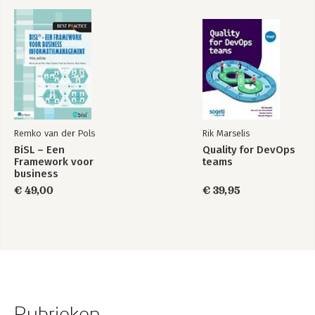
Remko van der Pols
Rik Marselis
BiSL – Een
Quality for DevOps
Framework voor
teams
business
informatiemanagement
€ 49,00
€ 39,95
Rubrieken