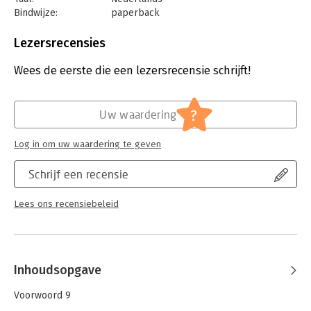
Bindwijze:
paperback
Aantal pagina's:
304
Uitgever:
Amsterdam University Press
Lezersrecensies
Druk:
1
Verschijningsdatum:
25-3-2021
Wees de eerste die een lezersrecensie schrijft!
Hoofdrubriek:
Woordenboeken en taal
?
Uw waardering
Log in om uw waardering te geven
Schrijf een recensie
Lees ons recensiebeleid
Inhoudsopgave
Voorwoord 9