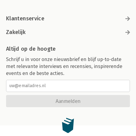
12.1 DP 245
12.2 TP 248
12.3 CP 251
Klantenservice
12.4 A’-verplaatsing 255
12.5 Andere functionele projecties 259
Zakelijk
12.6 Ontwikkelingen binnen de generatieve grammatica 262
Samenvatting 265
Verantwoording 265
Altijd op de hoogte
Verder lezen 266
Opdrachten 266
Schrijf u in voor onze nieuwsbrief en blijf up-to-date
met relevante interviews en recensies, inspirerende
13 Taal en betekenis 269
events en de beste acties.
13.1 Semantiek 269
13.2 Pragmatiek 272
Samenvatting 284
Verantwoording 285
Aanmelden
Verder lezen 285
Opdrachten 286
Referenties 289
Begrippenlĳ st 293