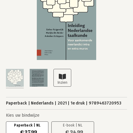
Paperback
Nederlands
2021
1e druk
9789463720953
Kies uw bindwijze
Paperback | NL
E-book | NL
€ 27,99
€ 24,99