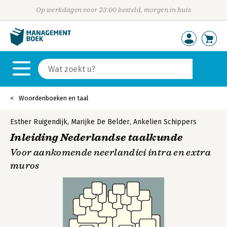
Op werkdagen voor 23:00 besteld, morgen in huis
Woordenboeken en taal
Esther Ruigendijk
,
Marijke De Belder
,
Ankelien Schippers
Inleiding Nederlandse taalkunde
Voor aankomende neerlandici intra en extra
muros