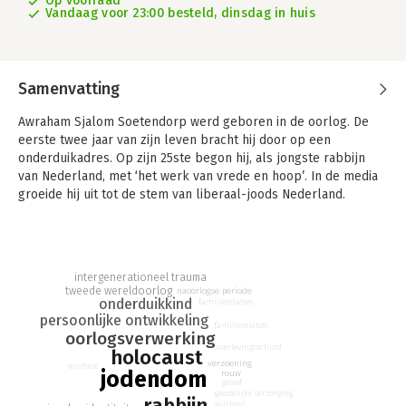
Op voorraad
Vandaag voor 23:00 besteld, dinsdag in huis
Samenvatting
Awraham Sjalom Soetendorp werd geboren in de oorlog. De
eerste twee jaar van zijn leven bracht hij door op een
onderduikadres. Op zijn 25ste begon hij, als jongste rabbijn
van Nederland, met ‘het werk van vrede en hoop’. In de media
groeide hij uit tot de stem van liberaal-joods Nederland.
Aan de vooravond van zijn tachtigste verjaardag blikt hij terug.
Hij deelt de belangrijkste inzichten die hij opdeed in een rijk en
bevlogen leven, dat getekend werd door de oorlog en de
gevolgen daarvan. Hij zag veel en vaak onmogelijk te dragen
intergenerationeel trauma
verdriet om zich heen. Waar het om gaat, betoogt hij, is dat
tweede wereldoorlog
naoorlogse periode
onderduikkind
verdriet en woede uiteindelijk niet de overhand krijgen, maar
familierelaties
persoonlijke ontwikkeling
dat de balans doorslaat naar hoop en optimisme.
familierelaties
oorlogsverwerking
Maar wat betekent een moedig en hoopvol leven, voor jezelf
overlevingsschuld
holocaust
en voor de ander? Levenslessen van een rabbijn is een
verzoening
wijsheid
jodendom
rouw
bezield, wijs en noodzakelijk boek over liefde, ankering, over
geloof
breken en helen, over verzet, verzoening en een goed
geestelijke verzorging
rabbijn
wijsheid