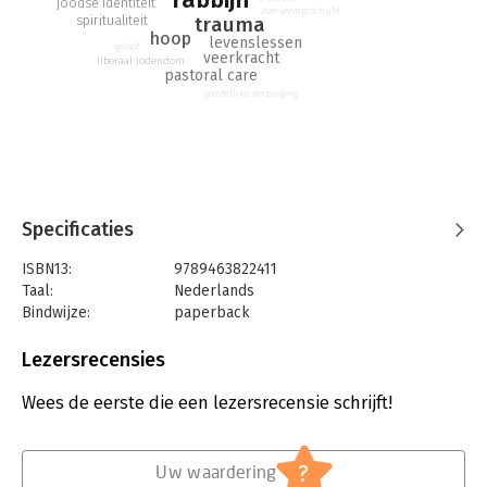
joodse identiteit
geweten.
overlevingsschuld
trauma
spiritualiteit
hoop
levenslessen
geloof
veerkracht
liberaal jodendom
pastoral care
geestelijke verzorging
Specificaties
ISBN13:
9789463822411
Taal:
Nederlands
Bindwijze:
paperback
Aantal pagina's:
160
Uitgever:
Uitgeverij Balans
Lezersrecensies
Druk:
1
Verschijningsdatum:
10-2-2023
Wees de eerste die een lezersrecensie schrijft!
Hoofdrubriek:
Mens en maatschappij
?
Uw waardering