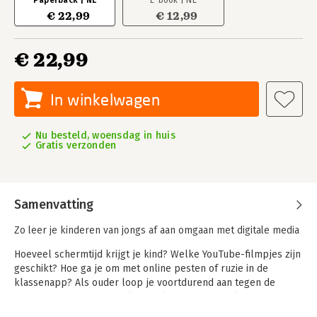
Paperback | NL
E-book | NL
€ 22,99
€ 12,99
€ 22,99
In winkelwagen
Nu besteld, woensdag in huis
Gratis verzonden
Samenvatting
Zo leer je kinderen van jongs af aan omgaan met digitale media
Hoeveel schermtijd krijgt je kind? Welke YouTube-filmpjes zijn
geschikt? Hoe ga je om met online pesten of ruzie in de
klassenapp? Als ouder loop je voortdurend aan tegen de
uitdagingen van de virtuele wereld waarin jonge kinderen en
tieners steeds meer tijd doorbrengen, maar waarin je zelf vaak