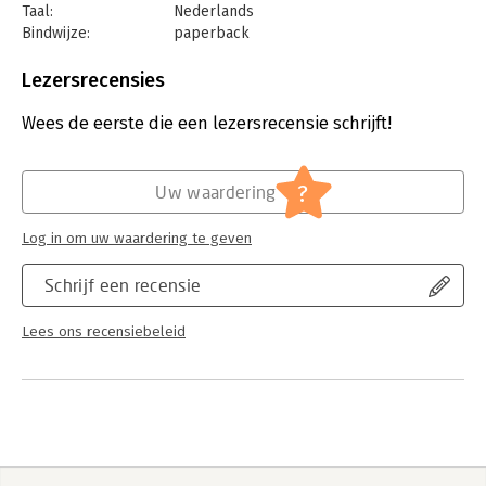
Taal:
Nederlands
Bindwijze:
paperback
Aantal pagina's:
240
Uitgever:
Fontaine Uitgevers B.V.
Lezersrecensies
Druk:
1
Verschijningsdatum:
5-11-2024
Wees de eerste die een lezersrecensie schrijft!
Hoofdrubriek:
Internet en social media
?
Uw waardering
Log in om uw waardering te geven
Schrijf een recensie
Lees ons recensiebeleid