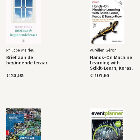
Philippe Meirieu
Aurélien Géron
Brief aan de
Hands-On Machine
beginnende leraar
Learning with
Scikit-Learn, Keras,
and TensorFlow
€ 25,95
€ 101,95