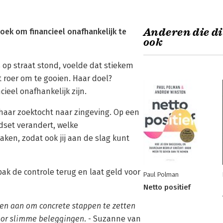
Anderen die di
oek om financieel onafhankelijk te
ook
 op straat stond, voelde dat stiekem
 roer om te gooien. Haar doel?
ieel onafhankelijk zijn.
ze haar zoektocht naar zingeving. Op een
dset verandert, welke
zaken, zodat ook jij aan de slag kunt
 pak de controle terug en laat geld voor
Paul Polman
Netto positief
en aan om concrete stappen te zetten
oor slimme beleggingen.
- Suzanne van