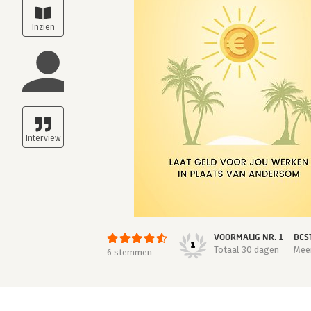
VOORMALIG NR. 1
BES
1
Totaal 30 dagen
Meer
6 stemmen