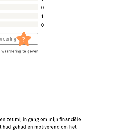
0
1
0
?
rdering
 waardering te geven
en zet mij in gang om mijn financiële
oit had gehad en motiverend om het