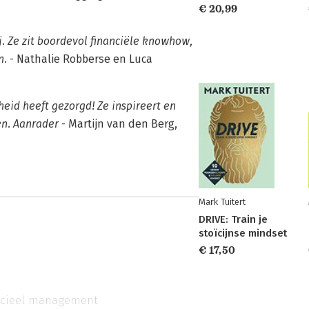
€ 20,99
j. Ze zit boordevol financiële knowhow,
n.
- Nathalie Robberse en Luca
heid heeft gezorgd! Ze inspireert en
en. Aanrader
- Martijn van den Berg,
Mark Tuitert
DRIVE: Train je
stoïcijnse mindset
€ 17,50
ncieel management