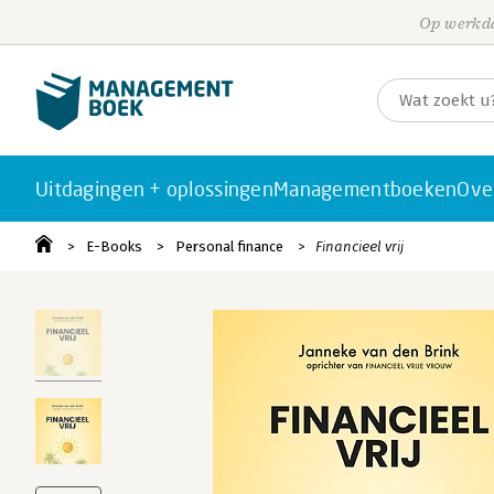
Op werkda
Uitdagingen + oplossingen
Managementboeken
Ove
E-Books
Personal finance
Financieel vrij