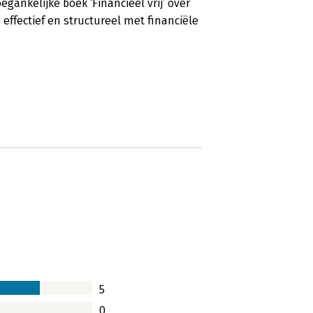
egankelijke boek ‘Financieel vrij’ over
 effectief en structureel met financiële
5
0