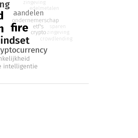
ing
zingeving
edelmetalen
aandelen
d
ondernemerschap
fire
n
etf's
sparen
crypto
zingeving
indset
crowdlending
ryptocurrency
nkelijkheid
e intelligentie