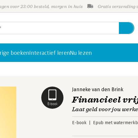
gen voor 23:00 besteld, morgen in huis
Gratis verzending
rige boeken
Interactief leren
Nu lezen
Janneke van den Brink
Financieel vri
E-book
Laat geld voor jou werk
E-book
Epub met watermerkbe