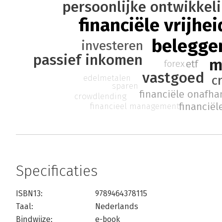
persoonlijke ontwikkel
financiële vrijhei
belegge
investeren
passief inkomen
m
etf
forex
vastgoed
c
edelmetalen
sparen
financiële onafha
crowdlending
financiël
financieel management
Specificaties
ISBN13:
9789464378115
Taal:
Nederlands
Bindwijze:
e-book