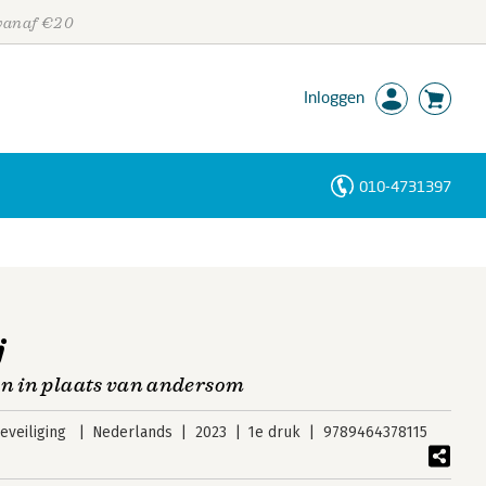
 vanaf €20
Inloggen
010-4731397
Personen
Trefwoorden
j
en in plaats van andersom
veiliging
Nederlands
2023
1e druk
9789464378115