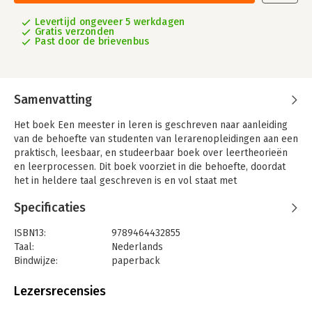
Levertijd ongeveer 5 werkdagen
Gratis verzonden
Past door de brievenbus
Samenvatting
Het boek Een meester in leren is geschreven naar aanleiding
van de behoefte van studenten van lerarenopleidingen aan een
praktisch, leesbaar, en studeerbaar boek over leertheorieën
en leerprocessen. Dit boek voorziet in die behoefte, doordat
het in heldere taal geschreven is en vol staat met
praktijkvoorbeelden van de wijze waarop leertheorieën in de
Specificaties
dagelijkse onderwijspraktijk van het voorgezet onderwijs
(algemeen voortgezet onderwijs en (v)mbo) toegepast kunnen
ISBN13:
9789464432855
worden.
Taal:
Nederlands
Er worden aanknopingspunten, aanwijzingen en tips gegeven
Bindwijze:
paperback
om te komen tot concreet handelen in de dagelijkse
Aantal pagina's:
256
onderwijspraktijk.
Uitgever:
Boekenbestellen.nl
Lezersrecensies
Deel I van het boek gaat over de drie grote leertheorieën: het
Druk:
1