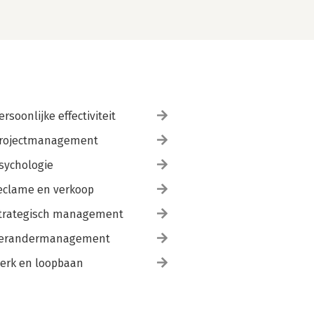
ersoonlijke effectiviteit
rojectmanagement
sychologie
eclame en verkoop
trategisch management
erandermanagement
erk en loopbaan