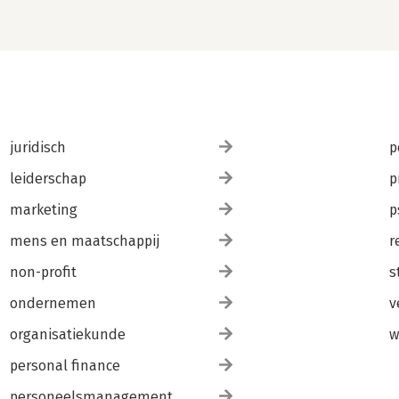
juridisch
p
leiderschap
p
marketing
p
mens en maatschappij
r
non-profit
s
ondernemen
v
organisatiekunde
w
personal finance
personeelsmanagement