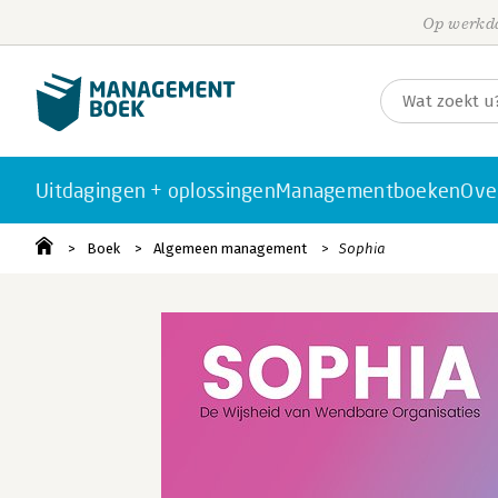
Op werkda
Uitdagingen + oplossingen
Managementboeken
Ove
Boek
Algemeen management
Sophia