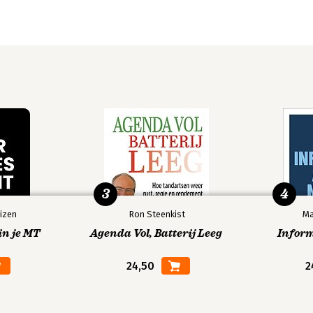
3
4
izen
Ron Steenkist
Ma
in je MT
Agenda Vol, Batterij Leeg
Infor
24,50
2