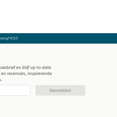
 vanaf €20
uwsbrief en blijf up-to-date
 en recensies, inspirerende
s.
Aanmelden