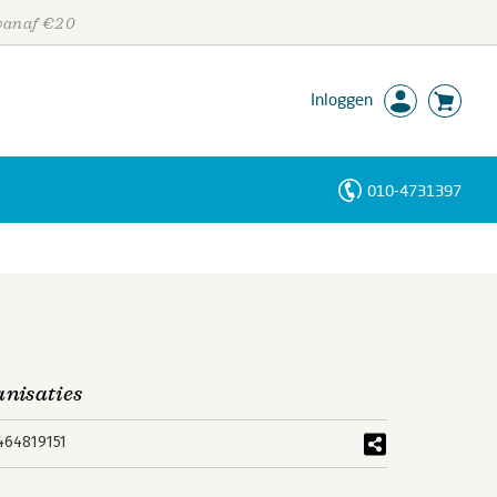
 vanaf €20
Inloggen
010-4731397
Personen
Trefwoorden
nisaties
464819151