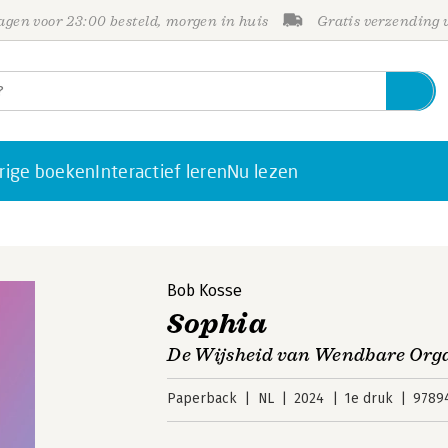
gen voor 23:00 besteld, morgen in huis
Gratis verzending
rige boeken
Interactief leren
Nu lezen
Bob Kosse
Sophia
De Wijsheid van Wendbare Orga
Paperback
NL
2024
1e druk
9789