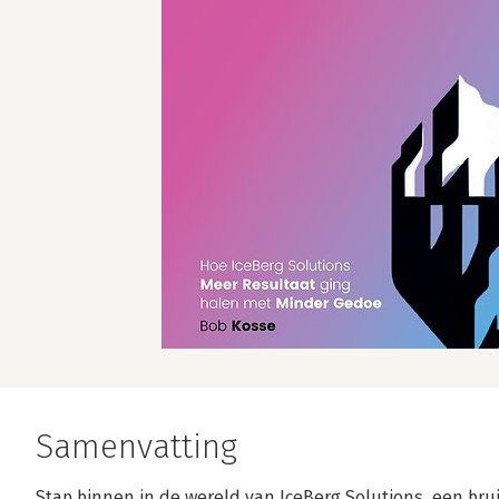
Samenvatting
Stap binnen in de wereld van IceBerg Solutions, een bru