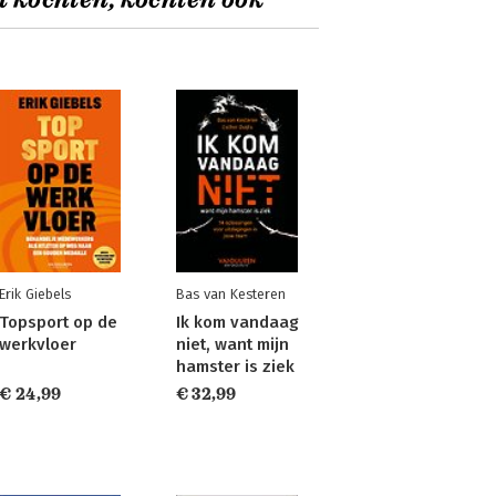
t kochten, kochten ook
Erik Giebels
Bas van Kesteren
Topsport op de
Ik kom vandaag
werkvloer
niet, want mijn
hamster is ziek
€ 24,99
€ 32,99