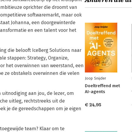
Anderen die di
ambitieuze oprichter die droomt van
e competitieve softwaremarkt, maar ook
 staat Johanna, een doorgewinterde
ransformatie en een talent voor het
ng die belooft IceBerg Solutions naar
ale stappen: Strategy, Organize,
door het overwinnen van weerstand, een
oe ze obstakels overwinnen die velen
Joop Snijder
Doeltreffend met
AI-agents
 uitnodiging aan jou, de lezer, om
che uitleg, rechtstreeks uit de
€ 24,95
 boek je de gereedschappen om je eigen
 toegewijde team? Klaar om te