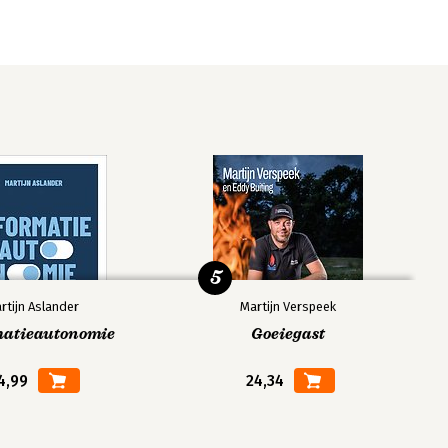
5
rtijn Aslander
Martijn Verspeek
matieautonomie
Goeiegast
4,99
24,34