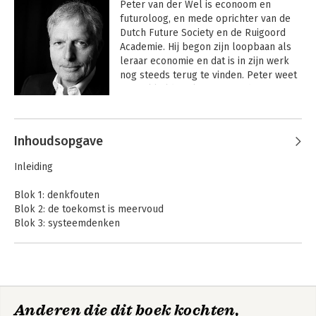
Peter van der Wel is econoom en 
futuroloog, en mede oprichter van de 
Dutch Future Society en de Ruigoord 
Academie. Hij begon zijn loopbaan als 
leraar economie en dat is in zijn werk 
nog steeds terug te vinden. Peter weet 
ingewikkelde zaken eenvoudig te 
maken zonder de complexiteit tekort te 
Andere boeken door Peter van der
doen.

Wel
Inhoudsopgave
Als futuroloog geeft hij nu al meer dan 
30 jaar inspirerende en verrassende 
Inleiding
lezingen en presentaties. Een lezing 
van Peter van der Wel is behalve 
Blok 1: denkfouten
leerzaam en humoristisch ook tegelijk 
Blok 2: de toekomst is meervoud
een 'wake up call' en een 'call to 
Blok 3: systeemdenken
action'.

Blok 4: continuïteit in systemen
Blok 5: trends
Deze vlotte en verrassende spreekstijl 
Blok 6: hoe ver kun je vooruitkijken?
is ook terug te vinden in de 
Blok 7: terugkerende patronen
verschillende boeken die verschenen 
Blok 8: externe schokken en kantelpunten
van zijn hand.

Anderen die dit boek kochten,
Blok 9: wetten van de techniek
Toekomstverkennen
De Goede