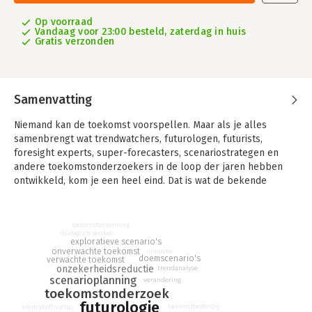
Op voorraad
Vandaag voor 23:00 besteld, zaterdag in huis
Gratis verzonden
Samenvatting
Niemand kan de toekomst voorspellen. Maar als je alles
samenbrengt wat trendwatchers, futurologen, futurists,
foresight experts, super-forecasters, scenariostrategen en
andere toekomstonderzoekers in de loop der jaren hebben
ontwikkeld, kom je een heel eind. Dat is wat de bekende
Nederlandse futuroloog Peter van der Wel ons in dit boek laat
zien.
toekomstverkenning
Met de nieuwste inzichten, gebaseerd op het werk van
strategisch denken
exploratieve scenario's
bekende toekomstonderzoekers van uit de hele wereld, neemt
onverwachte toekomst
innovatie
doemscenario's
van der Wel je mee op een boeiende en leerzame reis door de
verwachte toekomst
onzekerheidsreductie
trendanalyse
wereld van het toekomstonderzoek.
scenarioplanning
verandering
toekomstonderzoek
Maar dit boek is meer dan alleen een inspirerende gids in de
futurologie
toekomstbestendig
kondratieff-cyclus
wereld van het toekomstonderzoek. Zoals de ondertitel 'een