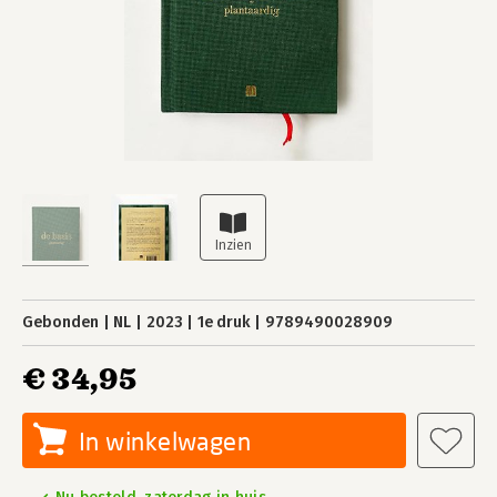
Gebonden
NL
2023
1e druk
9789490028909
€ 34,95
In winkelwagen