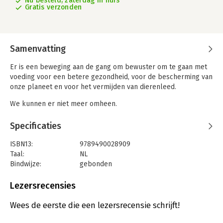
Nu besteld, zaterdag in huis
Gratis verzonden
Samenvatting
Er is een beweging aan de gang om bewuster om te gaan met
voeding voor een betere gezondheid, voor de bescherming van
onze planeet en voor het vermijden van dierenleed.
We kunnen er niet meer omheen.
DE BASIS Plantaardig sluit zich aan bij deze voedings(r)evolutie
Specificaties
en geeft je inzicht in producten en smaakmakers zoals
sojasaus, edelgistvlokken, aquafaba en miso. Dit boekje
ISBN13:
9789490028909
verklaart het belang en het nut van plantaardige eiwitten, staat
Taal:
NL
stil bij het belang van de vijfde smaak umami en leert je via
Bindwijze:
gebonden
tientallen kook- en snijtechnieken om groenten, fruit, zaden,
Aantal pagina's:
352
granen en peulvruchten op de juiste manier te verwerken.
Uitgever:
Minestrone Culinaire Uitgeverij
Lezersrecensies
Druk:
1
Plantaardig roerei? Bechamelsaus zonder boter? Hoe maak je
Verschijningsdatum:
4-9-2023
Wees de eerste die een lezersrecensie schrijft!
zeewierbouillon? Kun je een kaaskroket even lekker maken
zonder kaas? Hoe evenaar je de smaak van vlees als je het niet