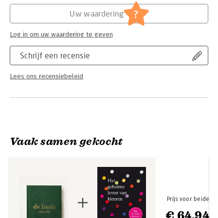
Hoofdrubriek:
Literatuur en romans
gebruikt?
?
Uw waardering
Alle beschrijvingen en recepten werden opgetekend door
vegan chef Pieter-Jan Lint en op een eenvoudige manier in
Log in om uw waardering te geven
beeld gebracht door culinair fotograaf Tony Le Duc.
Schrijf een recensie
‘Dit boekje toont je alle basiskennis die nodig is om
plantaardig te leren koken.’
Lees ons recensiebeleid
Vaak samen gekocht
Prijs voor beide
€ 64,94