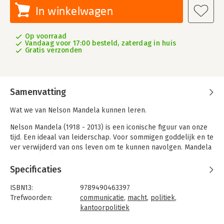
In winkelwagen
Op voorraad
Vandaag voor 17:00 besteld, zaterdag in huis
Gratis verzonden
Samenvatting
Wat we van Nelson Mandela kunnen leren.
Nelson Mandela (1918 - 2013) is een iconische figuur van onze
tijd. Een ideaal van leiderschap. Voor sommigen goddelijk en te
ver verwijderd van ons leven om te kunnen navolgen. Mandela
bezat politiek meesterschap. Het vermogen om zich niet te
laten meeslepen door de dynamiek van een steeds verder
Specificaties
escalerende strijd. Want Mandela behield visie en waarden om
goed doordachte keuzes te maken. Dat meesterschap maakte
ISBN13:
9789490463397
het hem mogelijk om met vechten en escaleren te stoppen. Hij
Trefwoorden:
communicatie
,
macht
,
politiek
,
deed dat met politiek en moreel vermogen.
kantoorpolitiek
Taal:
Nederlands