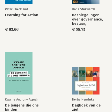
Peter Checkland
Hans Strikwerda
Learning for Action
Bespiegelingen
over governance,
bestuur,
management en
€ 63,66
€ 58,75
organisatie in de
21e eeuw
Kwame Anthony Appiah
Bertie Hendriks
De leugens die ons
Dagboek van de
binden
ziel