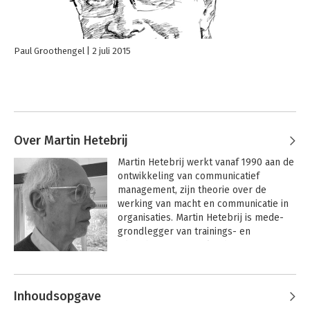
Paul Groothengel
2 juli 2015
Over Martin Hetebrij
Martin Hetebrij werkt vanaf 1990 aan de 
ontwikkeling van communicatief 
management, zijn theorie over de 
werking van macht en communicatie in 
organisaties. Martin Hetebrij is mede-
grondlegger van trainings- en 
adviesbureau 
De Politieke Dimensie
. Hij 
heeft daarover drie boeken 
Andere boeken door Martin
geschreven, van meer theoretisch naar 
Hetebrij
meer praktisch. Centraal thema: hoe 
Inhoudsopgave
kunnen we verantwoorde besluiten 