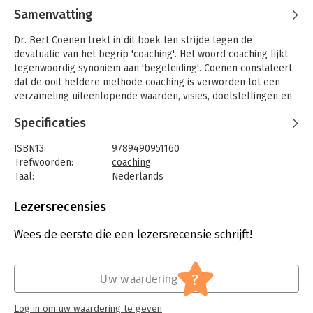
Samenvatting
Dr. Bert Coenen trekt in dit boek ten strijde tegen de
devaluatie van het begrip 'coaching'. Het woord coaching lijkt
tegenwoordig synoniem aan 'begeleiding'. Coenen constateert
dat de ooit heldere methode coaching is verworden tot een
verzameling uiteenlopende waarden, visies, doelstellingen en
werkwijzen met alle onduidelijkheden, tegenstrijdigheden,
Specificaties
dilemma's en ambivalenties van dien. Dit boek is een
oorlogsverklaring aan de kritiekloze omarming van het
ISBN13:
9789490951160
marktdenken in begeleiding en de beperkingen van een
Trefwoorden:
coaching
overwegend methodische benadering van begeleiding.
Taal:
Nederlands
In 'Coaching de oorlog verklaard!' houdt Coenen een pleidooi
Bindwijze:
paperback
voor een meerdimensionele benadering van begeleiding en
Aantal pagina's:
120
Lezersrecensies
vraagt hij nadrukkelijk aandacht voor een uitbreiding van de
Uitgever:
2010 Uitgevers
methodische dimensie met een contextuele en een relationele
Druk:
1
Wees de eerste die een lezersrecensie schrijft!
dimensie. Naast het hanteren van een bij de begeleidingsvraag
Verschijningsdatum:
6-2-2014
passende methode gaat het bij begeleiding immers ook om
inzicht in de omstandigheden waarin de problematiek speelt
Hoofdrubriek:
Coaching en trainen
?
Uw waardering
en om het inzicht dat het handelen vaak onaf, open en
conflicterend is en de actieve inbreng van de begeleide
Log in om uw waardering te geven