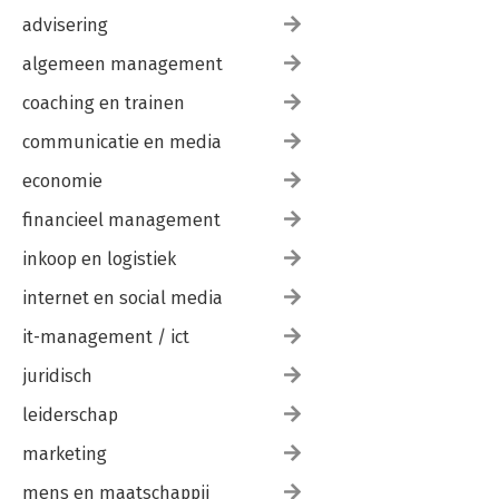
5.2 Casus 2
5.2.1 De sector
advisering
5.2.2 De problematiek
algemeen management
5.3 Supervisor, coach, organisatieadviseur/ veranderkundige,
begeleidingskundige
coaching en trainen
5.3.1 Dichotoom en diagonaal denken
5.3.2 Degeneratief interveniëren en regeneratief fitnessen
communicatie en media
Debriefing
economie
Nawoord
financieel management
Literatuur
Bijlagen
inkoop en logistiek
Illustratieverantwoording
Register
internet en social media
Over de auteur
it-management / ict
juridisch
leiderschap
marketing
mens en maatschappij