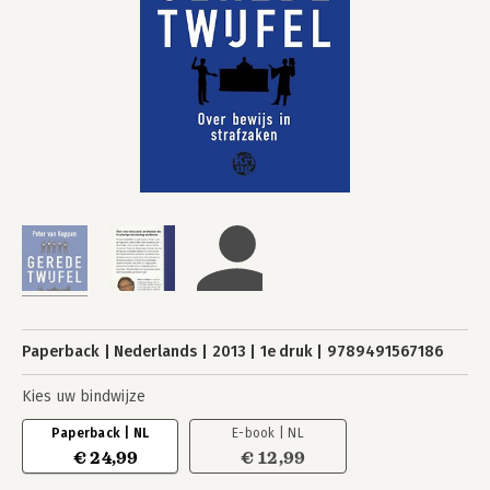
Paperback
Nederlands
2013
1e druk
9789491567186
Kies uw bindwijze
Paperback | NL
E-book | NL
€ 24,99
€ 12,99