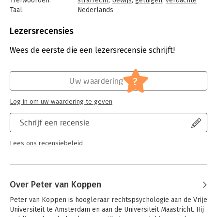
Trefwoorden:
strafrecht
,
bewijs
,
getuigen
,
verdachte
Taal:
Nederlands
'Gerede twijfel' is een belangwekkend én zeer toegankelijk
Bindwijze:
paperback
geschreven boek.
Aantal pagina's:
318
Lezersrecensies
Uitgever:
De Kring
Druk:
1
Wees de eerste die een lezersrecensie schrijft!
Verschijningsdatum:
23-5-2013
Hoofdrubriek:
Juridisch
?
Uw waardering
Jongbloed:
Strafrecht - Strafprocesrecht
Log in om uw waardering te geven
Schrijf een recensie
Lees ons recensiebeleid
Over Peter van Koppen
Peter van Koppen is hoogleraar rechtspsychologie aan de Vrije 
Universiteit te Amsterdam en aan de Universiteit Maastricht. Hij 