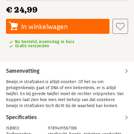
€ 24,99
In winkelwagen
Nu besteld, woensdag in huis
Gratis verzonden
Samenvatting
Bewijs in strafzaken is altijd onzeker. Of het nu om
getuigenbewijs gaat of DNA of een bekentenis, er is altijd
twijfel. En bij gerede twijfel moet de rechter vrijspreken. Van
Koppen laat zien hoe men met behulp van dat onzekere
bewijs in strafzaken toch dicht bij de waarheid kan komen.
Aan de hand van strafzaken waarin verdachten terecht of
Specificaties
onterecht zijn veroordeeld en aan de hand van strafzaken
waarin verdachten onterecht zijn vrijgesproken, worden
ISBN13:
9789491567186
bewijsproblemen en bewijsoplossingen besproken.