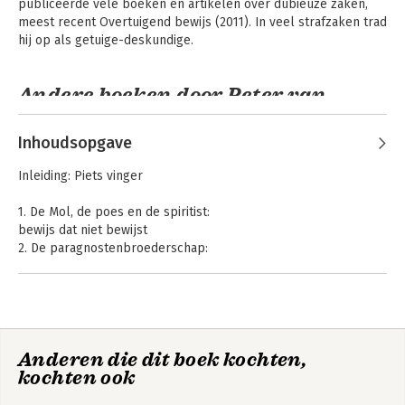
publiceerde vele boeken en artikelen over dubieuze zaken, 
meest recent Overtuigend bewijs (2011). In veel strafzaken trad 
hij op als getuige-deskundige.
Andere boeken door Peter van
Koppen
Inhoudsopgave
Inleiding: Piets vinger
1. De Mol, de poes en de spiritist:
bewijs dat niet bewijst
2. De paragnostenbroederschap:
onorthodoxe bewijsmethodes
3. Zoeklijnen in de kerk:
bewijs zonder opsporing
4. Het weggeborgen horloge en het dna op de broekband:
interpretatie van bewijs
De Zwolse zwendel
De Warnsveldse
Anderen die dit boek kochten,
5. De wereld na de Inquisitie:
pompmoord
kochten ook
invloed van detentie op het bewijs
6. De Schipholinterpretatie: