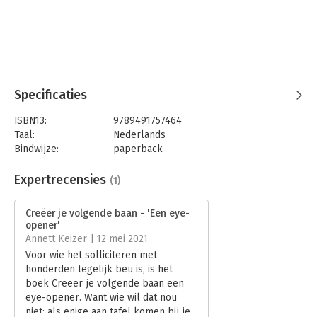
Specificaties
ISBN13:
9789491757464
Taal:
Nederlands
Bindwijze:
paperback
Aantal pagina's:
176
Uitgever:
BigBusiness Publishers
Expertrecensies
(1)
Druk:
1
Verschijningsdatum:
9-6-2017
Creëer je volgende baan - 'Een eye-
opener'
Hoofdrubriek:
Werk en loopbaan
Annett Keizer | 12 mei 2021
Voor wie het solliciteren met
honderden tegelijk beu is, is het
boek Creëer je volgende baan een
eye-opener. Want wie wil dat nou
niet: als enige aan tafel komen bij je