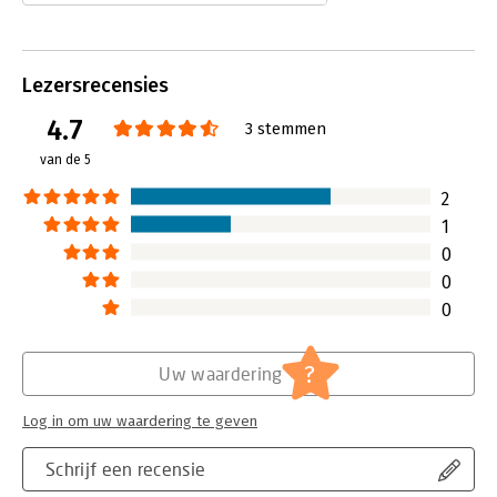
nieuwe, ideale werkgever? In zes
stappen neemt de auteur je mee
langs praktische opdrachten om van
jou een ‘ondernemende werknemer'
Lezersrecensies
te maken.
4.7
Lees verder
3 stemmen
van de 5
2
1
0
0
0
?
Uw waardering
Log in om uw waardering te geven
Schrijf een recensie