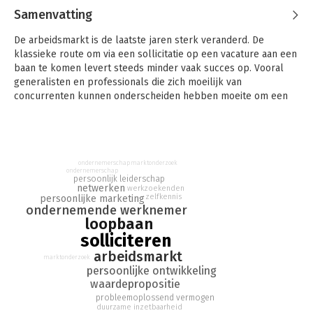
Samenvatting
De arbeidsmarkt is de laatste jaren sterk veranderd. De
klassieke route om via een sollicitatie op een vacature aan een
baan te komen levert steeds minder vaak succes op. Vooral
generalisten en professionals die zich moeilijk van
concurrenten kunnen onderscheiden hebben moeite om een
nieuwe plek te veroveren.
Ook ervaren sollicitanten moeten zichzelf opnieuw uitvinden
en meer ondernemende en initiatiefrijke strategieën
gebruiken. In dit praktische boek beschrijft Marjolein Kalter
ondernemerschap
marktonderzoek
ondernemerschap
stapsgewijs hoe je zelf het werk creëert dat jou inspireert en
persoonlijk leiderschap
netwerken
hoe je de werkgever vindt die jou daar graag voor wil betalen.
werkzoekenden
zelfkennis
persoonlijke marketing
ondernemende werknemer
Met deze eigentijdse en innovatieve sollicitatiemethode blijf je
loopbaan
weg van de concurrentie met honderden andere sollicitanten
solliciteren
en kom je in je eentje aan tafel bij je ideale werkgever.
arbeidsmarkt
marktonderzoek
'Op de nieuwe arbeidsmarkt moet je van solliciteren werk
persoonlijke ontwikkeling
maken – dit boek brengt je op aansprekende wijze van de
waardepropositie
wacht- naar de actiestand.' - Ton Wilthagen, hoogleraar
probleemoplossend vermogen
Arbeidsmarkt, Tilburg University
duurzame inzetbaarheid