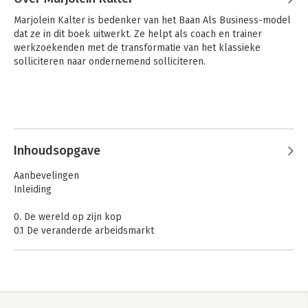
Marjolein Kalter is bedenker van het Baan Als Business-model 
dat ze in dit boek uitwerkt. Ze helpt als coach en trainer 
werkzoekenden met de transformatie van het klassieke 
solliciteren naar ondernemend solliciteren.
Inhoudsopgave
Aanbevelingen
Inleiding
0. De wereld op zijn kop
0.1 De veranderde arbeidsmarkt
0.2 Kenmerken van een ondernemende werknemer
0.3 Ben je er klaar voor?
1. Stap 1 Jezelf als merk ontwikkelen
1.1 Ik als merk 3