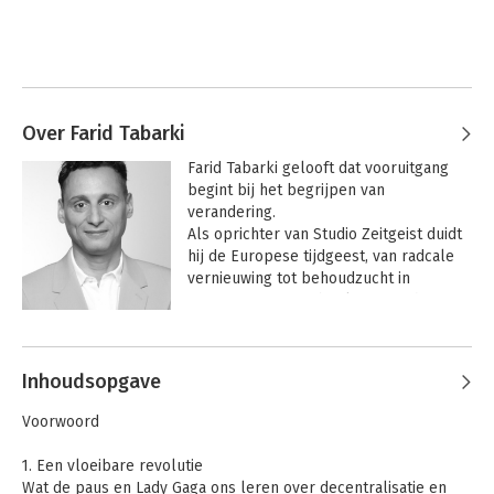
Over Farid Tabarki
Farid Tabarki gelooft dat vooruitgang 
begint bij het begrijpen van 
verandering.

Als oprichter van Studio Zeitgeist duidt 
hij de Europese tijdgeest, van radcale 
vernieuwing tot behoudzucht in 
vermomming. Zijn boek 
Het einde van 
het midden - Wat een maatschappij 
Andere boeken door Farid Tabarki
van extremen betekent voor mens, 
bedrijf en politiek 
bleek geen 
Inhoudsopgave
voorspelling maar een diagnose die 
met de jaren scherper werd. 

Voorwoord
Farid was columnist voor Het Financiële 
Dagblad, presenteerde programma's 
1. Een vloeibare revolutie
als MTV Coolpolitics en Durf te denken: 
Wat de paus en Lady Gaga ons leren over decentralisatie en