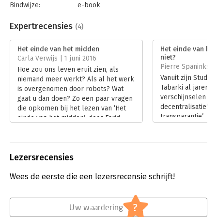
Bindwijze:
e-book
Beveiliging:
watermerk
Bestandsformaat:
epub
Expertrecensies
(4)
Aantal pagina's:
224
Uitgever:
Warden Press
Het einde van het midden
Het einde van het
Druk:
1
niet?
Carla Verwijs | 1 juni 2016
Verschijningsdatum:
11-3-2017
Pierre Spaninks |
Hoe zou ons leven eruit zien, als
Vanuit zijn Studio 
niemand meer werkt? Als al het werk
Hoofdrubriek:
Mens en maatschappij
Tabarki al jaren 
is overgenomen door robots? Wat
verschijnselen als
gaat u dan doen? Zo een paar vragen
decentralisatie’ en
die opkomen bij het lezen van ‘Het
transparantie’. In
einde van het midden’, door Farid
midden focust hij
Tabarki. Een technologische
daarvan voor mens
ontwikkeling die aan het doorzetten
overheid. Het ond
is, met grote sociale gevolgen. Het is
belangrijk, zeker
Lezersrecensies
een van de ontwikkelingen die
Het boek zou echt
Tabarki schetst in zijn blik op de
geweest bij meer
Wees de eerste die een lezersrecensie schrijft!
toekomst.
paradoxale ontwik
Lees verder
daarbij voordoen.
Lees verder
?
Uw waardering