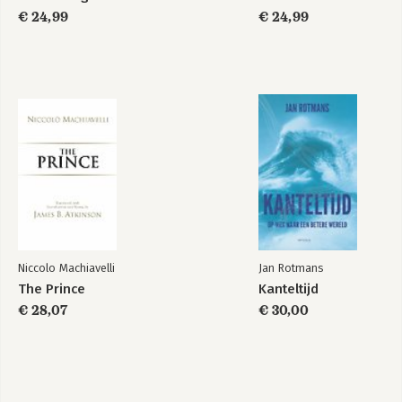
Over de auteur
€ 24,99
€ 24,99
Noten
Register
Bekijk alle boeken
Niccolo Machiavelli
Jan Rotmans
The Prince
Kanteltijd
€ 28,07
€ 30,00