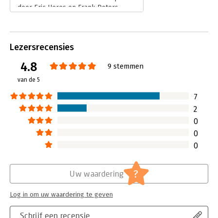
door Eric Heres en Frank Peters.
Lees verder
Lezersrecensies
4.8
9 stemmen
van de 5
7
2
0
0
0
?
Uw waardering
Log in om uw waardering te geven
Schrijf een recensie