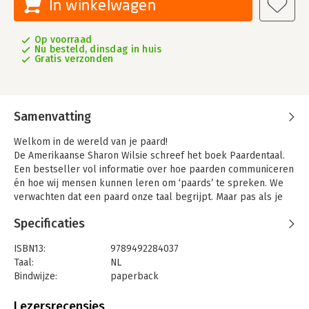
In winkelwagen
Op voorraad
Nu besteld, dinsdag in huis
Gratis verzonden
Samenvatting
Welkom in de wereld van je paard!
De Amerikaanse Sharon Wilsie schreef het boek Paardentaal.
Een bestseller vol informatie over hoe paarden communiceren
én hoe wij mensen kunnen leren om ‘paards’ te spreken. We
verwachten dat een paard onze taal begrijpt. Maar pas als je
leert te ‘horen’ wat hij zegt en de moeite neemt om zijn taal te
Specificaties
spreken, dan maak je echt contact.”
ISBN13:
9789492284037
Taal:
NL
Bindwijze:
paperback
Aantal pagina's:
224
Uitgever:
Bloemendal Uitgevers b.v.
Lezersrecensies