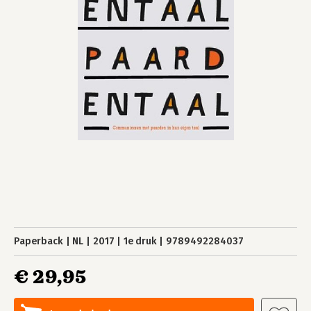
Paperback
NL
2017
1e druk
9789492284037
€ 29,95