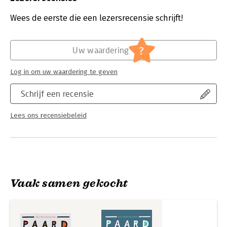
Druk:
1
Verschijningsdatum:
28-7-2017
Wees de eerste die een lezersrecensie schrijft!
Hoofdrubriek:
Sport, hobby, lifestyle
?
Uw waardering
Log in om uw waardering te geven
Schrijf een recensie
Lees ons recensiebeleid
Vaak samen gekocht