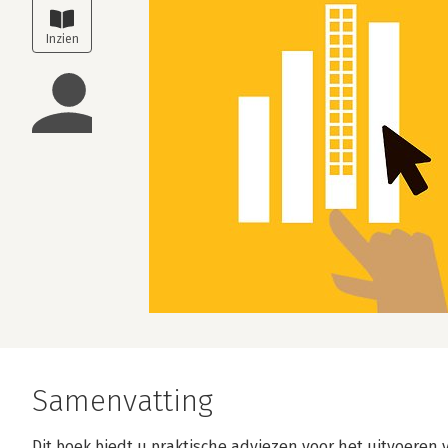
Samenvatting
Dit boek biedt u praktische adviezen voor het uitvoer