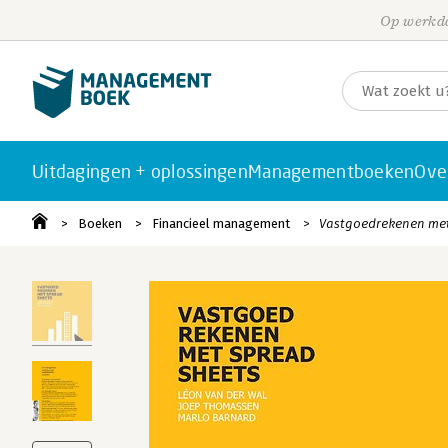
Op werkda
Uitdagingen + oplossingen
Managementboeken
Ove
Boeken
Financieel management
Vastgoedrekenen met