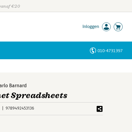
 vanaf €20
Inloggen
010-4731397
Personen
Trefwoorden
arlo Barnard
et Spreadsheets
9789492453136