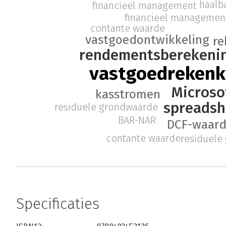
haalb
financieel management
financieel managemen
contante waarde
vastgoedontwikkeling
re
rendementsberekeni
vastgoedreken
Microso
kasstromen
spreadsh
residuele grondwaarde
BAR-NAR
DCF-waard
contante waarde
residuele
Specificaties