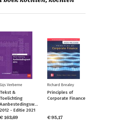
t boek kochten, kochten
Gijs Verberne
Richard Brealey
Tekst &
Principles of
Toelichting
Corporate Finance
Aanbestedingswet
2012 - Editie 2021
€ 163,69
€ 95,17