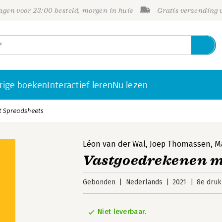
gen voor 23:00 besteld, morgen in huis
Gratis verzending
rige boeken
Interactief leren
Nu lezen
 Spreadsheets
Léon van der Wal
,
Joep Thomassen
,
M
Vastgoedrekenen m
Gebonden
Nederlands
2021
8e druk
Niet leverbaar.