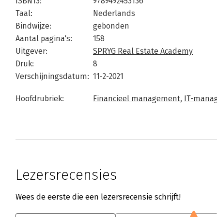
ISBN13:
9789492453136
Taal:
Nederlands
Bindwijze:
gebonden
Aantal pagina's:
158
Uitgever:
SPRYG Real Estate Academy
Druk:
8
Verschijningsdatum:
11-2-2021
Hoofdrubriek:
Financieel management
,
IT-manag
Lezersrecensies
Wees de eerste die een lezersrecensie schrijft!