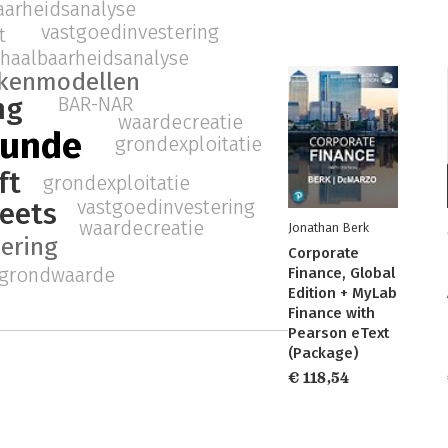
aarheidsanalyse
vastgoedinvestering
t
haalbaarheidsanalyse
kenmodellen
ng
BAR-NAR
waardecreatie
kunde
grondexploitatie
ft
grondexploitatie
vastgoedinvestering
eets
waardecreatie
Jonathan Berk
ering
Corporate
 grondwaarde
Finance, Global
Edition + MyLab
Finance with
Pearson eText
(Package)
€ 118,54