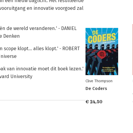
n een nieuw daglicht. Het resulteerde
 vooruitgang en innovatie voorgoed zal
eën de wereld veranderen.' - DANIEL
re Denken
n scope klopt... alles klopt.' - ROBERT
Universe
ak van innovatie moet dit boek lezen.'
vard University
Clive Thompson
De Coders
€ 24,50