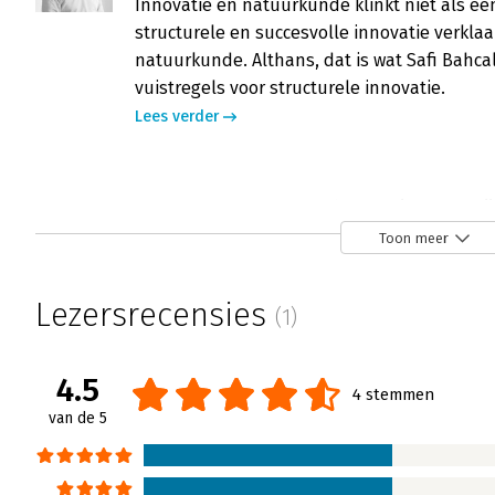
Innovatie en natuurkunde klinkt niet als ee
structurele en succesvolle innovatie verkla
natuurkunde. Althans, dat is wat Safi Bahca
vuistregels voor structurele innovatie.
Lees verder
Loonshots - 'Een boek van uitzonderlij
Freija van Duijne | 9 maart 2020
Toon meer
Over innovatie is al veel geschreven. Alles 
Safi Bahcall is niet zo maar iemand. Deze
Lezersrecensies
(1)
wetenschapsadviseur van Obama, oprichter 
heeft een dijk van een boek afgeleverd.
4.5
Lees verder
4 stemmen
van de 5
Loonshots - 'Geeft inzicht in de princi