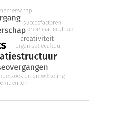
rnemerschap
ergang
succesfactoren
erschap
organisatiecultuur
creativiteit
ts
organisatiecultuur
atiestructuur
seovergangen
nderzoek en ontwikkeling
eemdenken