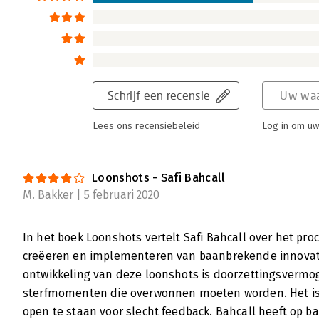
Rudy Kor | 24 februari 2020
Vorig jaar heb ik het boek Loonshots: How t
Wars, Cure Diseases, and Transform Industri
bladerend tegengekomen op de boekenpagi
lovende recensies en aanbevelingen stonde
Schrijf een recensie
Uw waa
Lees verder
Lees ons recensiebeleid
Log in om uw
Loonshots - Safi Bahcall
M. Bakker | 5 februari 2020
In het boek Loonshots vertelt Safi Bahcall over het pr
creëeren en implementeren van baanbrekende innovat
ontwikkeling van deze loonshots is doorzettingsvermoge
sterfmomenten die overwonnen moeten worden. Het is b
open te staan voor slecht feedback. Bahcall heeft op 