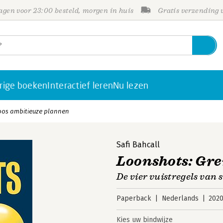
gen voor 23:00 besteld, morgen in huis
Gratis verzending
rige boeken
Interactief leren
Nu lezen
oos ambitieuze plannen
Safi Bahcall
Loonshots: Gr
De vier vuistregels van 
Paperback
Nederlands
202
Kies uw bindwijze