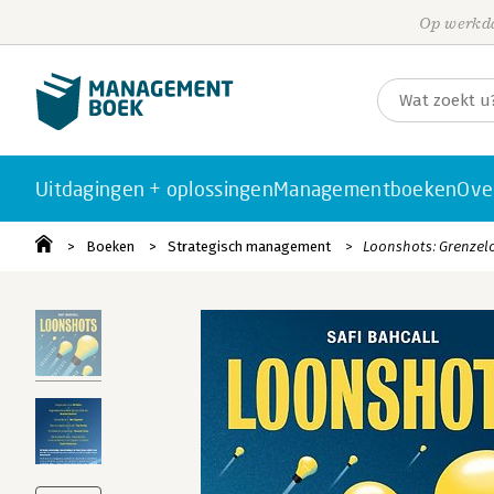
Op werkda
Uitdagingen + oplossingen
Managementboeken
Ove
Boeken
Strategisch management
Loonshots: Grenzel