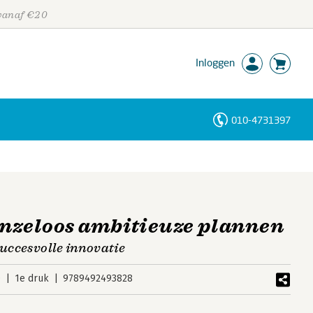
 vanaf €20
Inloggen
010-4731397
Personen
Trefwoorden
enzeloos ambitieuze plannen
succesvolle innovatie
0
1e druk
9789492493828