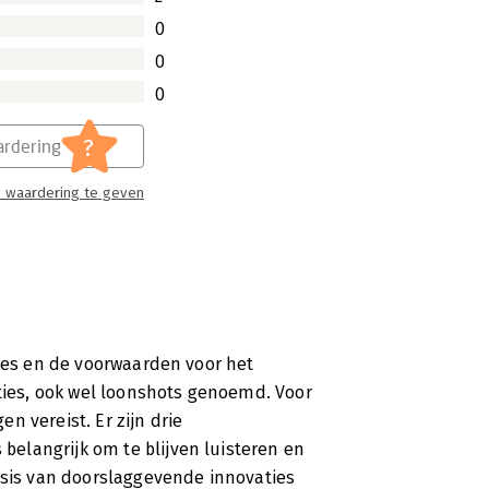
0
o Nurture the Crazy Ideas That Win
0
es aangeschaft. Ik was het al
na van Amazon waar over het boek
0
n.
?
rdering
 waardering te geven
oces en de voorwaarden voor het
ies, ook wel loonshots genoemd. Voor
n vereist. Er zijn drie
elangrijk om te blijven luisteren en
basis van doorslaggevende innovaties