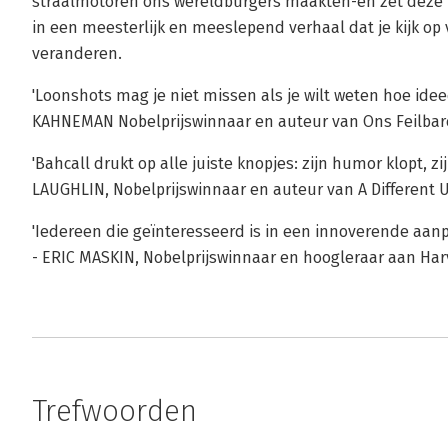
straalmotoren ons wereldburgers maakten-en zet deze i
in een meesterlijk en meeslepend verhaal dat je kijk op
veranderen.
'Loonshots mag je niet missen als je wilt weten hoe ide
KAHNEMAN Nobelprijswinnaar en auteur van Ons Feilba
'Bahcall drukt op alle juiste knopjes: zijn humor klopt, zij
LAUGHLIN, Nobelprijswinnaar en auteur van A Different 
'Iedereen die geïnteresseerd is in een innoverende aanp
- ERIC MASKIN, Nobelprijswinnaar en hoogleraar aan Har
Trefwoorden