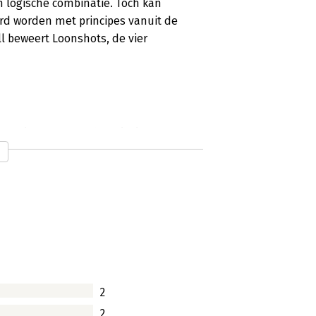
n logische combinatie. Toch kan
ard worden met principes vanuit de
ll beweert Loonshots, de vier
ke diepgang en kwaliteit'
is al geanalyseerd zou je zeggen. Maar
 summa cum laude natuurkundige,
van een beursgenoteerd biotechbedrijf
2
pes achter innovatie'
2