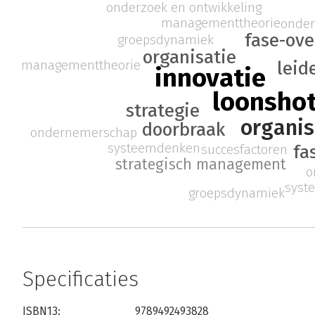
onderzoek en ontwikkeling
managementtheorie
onde
fase-ov
groepsdynamiek
organisatie
managementtheorie
leid
innovatie
loonsho
strategie
organis
doorbraak
ondernemerschap
systeemdenken
succesfactoren
fa
strategisch management
o
syst
groepsdynamiek
Specificaties
ISBN13:
9789492493828